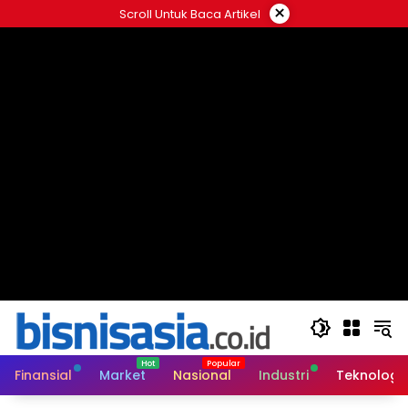
Langsung
×
Scroll Untuk Baca Artikel
ke
konten
Finansial
Market
Nasional
Industri
Teknologi