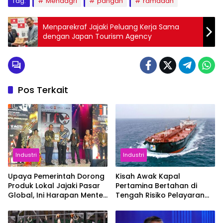
Tag:
Mendagri
pangan
ramadan
Menparekraf Jajaki Peluang Kerja Sama
dengan Japan Tourism Agency
Pos Terkait
Industri
Industri
Upaya Pemerintah Dorong
Kisah Awak Kapal
Produk Lokal Jajaki Pasar
Pertamina Bertahan di
Global, Ini Harapan Menteri
Tengah Risiko Pelayaran
Perindustrian RI Lewat ILT
Selat Hormuz
dan IGT Expo 2026