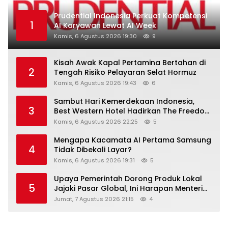
Prudential Indonesia Perkuat Kompetensi
1
AI Karyawan Lewat AI Week
Kamis, 6 Agustus 2026 19:30
9
Kisah Awak Kapal Pertamina Bertahan di
2
Tengah Risiko Pelayaran Selat Hormuz
Kamis, 6 Agustus 2026 19:43
6
Sambut Hari Kemerdekaan Indonesia,
3
Best Western Hotel Hadirkan The Freedom
Stay Diskon Hingga 45%
Kamis, 6 Agustus 2026 22:25
5
Mengapa Kacamata AI Pertama Samsung
4
Tidak Dibekali Layar?
Kamis, 6 Agustus 2026 19:31
5
Upaya Pemerintah Dorong Produk Lokal
5
Jajaki Pasar Global, Ini Harapan Menteri
Perindustrian RI Lewat ILT dan IGT Expo
Jumat, 7 Agustus 2026 21:15
4
2026