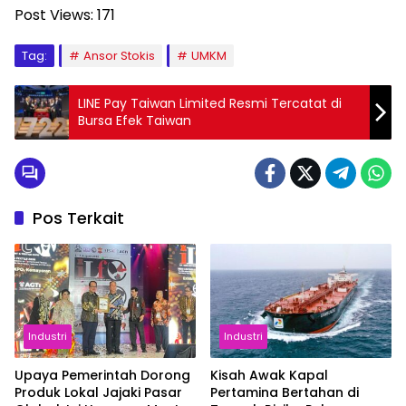
Post Views:
171
Tag:
Ansor Stokis
UMKM
LINE Pay Taiwan Limited Resmi Tercatat di
Bursa Efek Taiwan
Pos Terkait
Industri
Industri
Upaya Pemerintah Dorong
Kisah Awak Kapal
Produk Lokal Jajaki Pasar
Pertamina Bertahan di