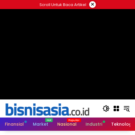
Langsung
×
Scroll Untuk Baca Artikel
ke
konten
Finansial
Market
Nasional
Industri
Teknologi