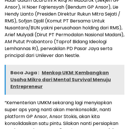
Hadir dalam acara ini A Rifqi Al Mubarok (Sekjen GP
Ansor), H Noer Fajriensyah (Bendum GP Ansor), Lie
Hendy Lianto (Presiden Direktur Rukun Mitra Sejati /
RMS), Sofjan Djalil (Komut PT Bersama Untuk
Nusantara/BUN yakni perusahaan holding dari RMS),
Arief Mulyadi (Dirut PT Permodalan Nasional Madani),
AM Putut Prabantoro (Taprof Bidang Ideologi
Lemhannas RI), perwakilan PD Pasar Jaya serta
principal dari Unilever dan Nestle.
Baca Juga :
Menkop UKM: Kembangkan
Usaha Mikro dari Mental Survival Menuju
Entrepreneur
“Kementerian UMKM sekarang lagi menyiapkan
super aps yang nanti akan menkonsolidir, nanti
platform GP Ansor, Ansor Stokis, akan kita
konsolidasikan satu pintu. Silakan nanti persiapkan