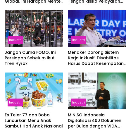
Global, Ini Harapan Menteri
Tengah Risiko Pelayaran
Perindustrian RI Lewat ILT
Selat Hormuz
dan IGT Expo 2026
Industri
Industri
Jangan Cuma FOMO, Ini
Menaker Dorong Sistem
Persiapan Sebelum Ikut
Kerja Inklusif, Disabilitas
Tren Hyrox
Harus Dapat Kesempatan
Setara
Industri
Industri
Es Teler 77 dan Bobo
MINISO Indonesia
Luncurkan Menu Anak
Digitalisasi 400 Dokumen
Sambut Hari Anak Nasional
per Bulan dengan VIDA