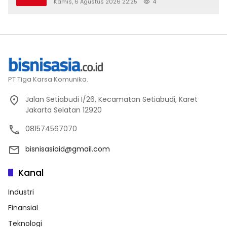
Stay Diskon Hingga 45%
Kamis, 6 Agustus 2026 22:25
4
PT Tiga Karsa Komunika.
Jalan Setiabudi I/26, Kecamatan Setiabudi, Karet
Jakarta Selatan 12920
081574567070
bisnisasiaid@gmail.com
Kanal
Industri
Finansial
Teknologi