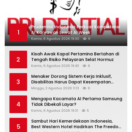
Prudential Indonesia Perkuat Kompetensi
1
AI Karyawan Lewat AI Week
Kamis, 6 Agustus 2026 19:30
9
Kisah Awak Kapal Pertamina Bertahan di
2
Tengah Risiko Pelayaran Selat Hormuz
Kamis, 6 Agustus 2026 19:43
6
Menaker Dorong Sistem Kerja Inklusif,
3
Disabilitas Harus Dapat Kesempatan
Setara
Minggu, 2 Agustus 2026 11:13
6
Mengapa Kacamata AI Pertama Samsung
4
Tidak Dibekali Layar?
Kamis, 6 Agustus 2026 19:31
5
Sambut Hari Kemerdekaan Indonesia,
5
Best Western Hotel Hadirkan The Freedom