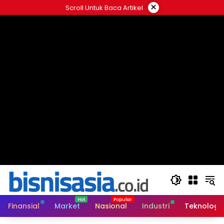
Langsung
×
Scroll Untuk Baca Artikel
ke
konten
Finansial
Market
Nasional
Industri
Teknologi