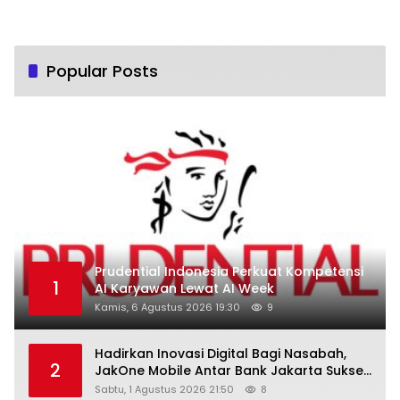
Popular Posts
Prudential Indonesia Perkuat Kompetensi
1
AI Karyawan Lewat AI Week
Kamis, 6 Agustus 2026 19:30
9
Hadirkan Inovasi Digital Bagi Nasabah,
2
JakOne Mobile Antar Bank Jakarta Sukses
Raih Digital Excellence Awards 2026
Sabtu, 1 Agustus 2026 21:50
8