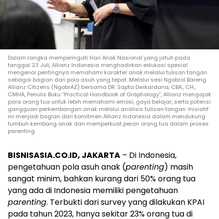
Dalam rangka memperingati Hari Anak Nasional yang jatuh pada
tanggal 23 Juli, Allianz Indonesia menghadirkan edukasi spesial
mengenai pentingnya memahami karakter anak melalui tulisan tangan
sebagai bagian dari pola asuh yang tepat. Melalui sesi Ngobrol Bareng
Allianz Citizens (NgobrAZ) bersama DR. Sapta Dwikardana, CBA., CH.,
CMHA, Penulis Buku “Practical Handbook of Graphology”, Allianz mengajak
para orang tua untuk lebih memahami emosi, gaya belajar, serta potensi
gangguan perkembangan anak melalui analisis tulisan tangan. Inisiatif
ini menjadi bagian dari komitmen Allianz Indonesia dalam mendukung
tumbuh kembang anak dan memperkuat peran orang tua dalam proses
parenting
BISNISASIA.CO.ID, JAKARTA
– Di Indonesia,
pengetahuan pola asuh anak (
parenting
) masih
sangat minim, bahkan kurang dari 50% orang tua
yang ada di Indonesia memiliki pengetahuan
parenting
. Terbukti dari survey yang dilakukan KPAI
pada tahun 2023, hanya sekitar 23% orang tua di