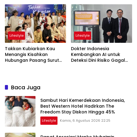
Meriahkan Panggung
Tumbuh Kembang Anak
LokaryaFest 2026
Lewat Acara Where Hope
Begins
Lifestyle
Lifestyle
Takkan Kubiarkan Kau
Dokter Indonesia
Menangis Kisahkan
Kembangkan AI untuk
Hubungan Pasang Surut
Deteksi Dini Risiko Gagal
Orangtua dan Anak
Jantung
Baca Juga
Sambut Hari Kemerdekaan Indonesia,
Best Western Hotel Hadirkan The
Freedom Stay Diskon Hingga 45%
Lifestyle
Kamis, 6 Agustus 2026 22:25