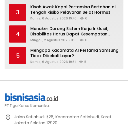
Kisah Awak Kapal Pertamina Bertahan di
3
Tengah Risiko Pelayaran Selat Hormuz
Kamis, 6 Agustus 2026 19:43
6
Menaker Dorong Sistem Kerja Inklusif,
4
Disabilitas Harus Dapat Kesempatan
Setara
Minggu, 2 Agustus 2026 11:13
6
Mengapa Kacamata AI Pertama Samsung
5
Tidak Dibekali Layar?
Kamis, 6 Agustus 2026 19:31
5
PT Tiga Karsa Komunika.
Jalan Setiabudi I/26, Kecamatan Setiabudi, Karet
Jakarta Selatan 12920