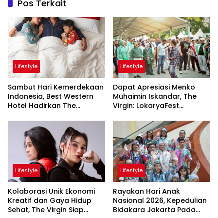
Pos Terkait
Lifestyle
Lifestyle
Sambut Hari Kemerdekaan
Dapat Apresiasi Menko
Indonesia, Best Western
Muhaimin Iskandar, The
Hotel Hadirkan The
Virgin: LokaryaFest
Freedom Stay Diskon
Panggung Keren Sukses
Hingga 45%
Pertemukan Kolaborasi
Apik
Lifestyle
Lifestyle
Kolaborasi Unik Ekonomi
Rayakan Hari Anak
Kreatif dan Gaya Hidup
Nasional 2026, Kepedulian
Sehat, The Virgin Siap
Bidakara Jakarta Pada