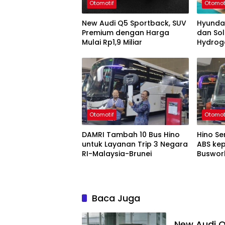
Otomotif
Otomot
New Audi Q5 Sportback, SUV
Hyunda
Premium dengan Harga
dan Sol
Mulai Rp1,9 Miliar
Hydrog
Otomotif
Otomot
DAMRI Tambah 10 Bus Hino
Hino S
untuk Layanan Trip 3 Negara
ABS ke
RI-Malaysia-Brunei
Buswor
Baca Juga
New Audi 