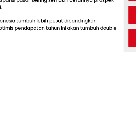
kspansi pasar seiring semakin cerahnya prospek
.
ndonesia tumbuh lebih pesat dibandingkan
ptimis pendapatan tahun ini akan tumbuh double