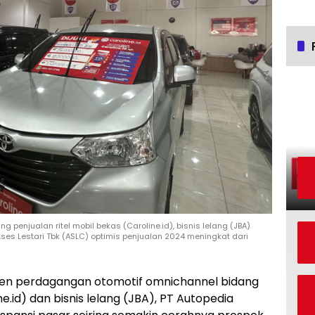
penjualan ritel mobil bekas (Caroline.id), bisnis lelang (JBA)
ses Lestari Tbk (ASLC) optimis penjualan 2024 meningkat dari
en perdagangan otomotif omnichannel bidang
ne.id) dan bisnis lelang (JBA), PT Autopedia