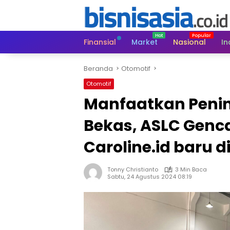
Langsung
ke
konten
Finansial
Market
Nasional
In
Beranda
Otomotif
Otomotif
Manfaatkan Penin
Bekas, ASLC Genc
Caroline.id baru d
Tonny Christianto
3 Min Baca
Sabtu, 24 Agustus 2024 08:19