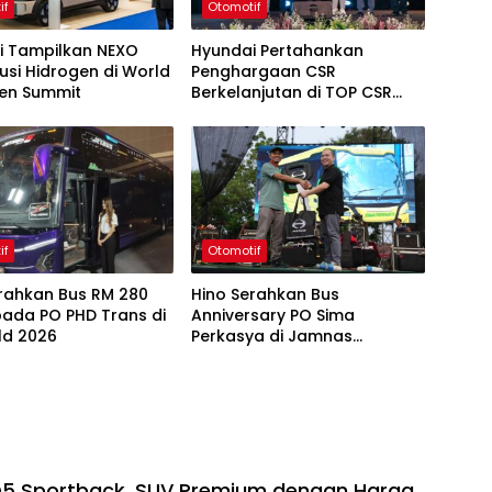
if
Otomotif
i Tampilkan NEXO
Hyundai Pertahankan
usi Hidrogen di World
Penghargaan CSR
en Summit
Berkelanjutan di TOP CSR
2026
if
Otomotif
erahkan Bus RM 280
Hino Serahkan Bus
pada PO PHD Trans di
Anniversary PO Sima
ld 2026
Perkasya di Jamnas
Bismania 2026
Q5 Sportback, SUV Premium dengan Harga