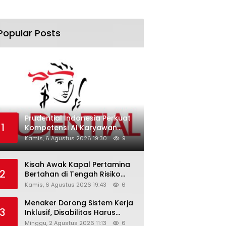
Popular Posts
Prudential Indonesia Perkuat
1
Kompetensi AI Karyawan
Lewat AI Week
Kamis, 6 Agustus 2026 19:30
9
Kisah Awak Kapal Pertamina
2
Bertahan di Tengah Risiko
Pelayaran Selat Hormuz
Kamis, 6 Agustus 2026 19:43
6
Menaker Dorong Sistem Kerja
3
Inklusif, Disabilitas Harus
Dapat Kesempatan Setara
Minggu, 2 Agustus 2026 11:13
6