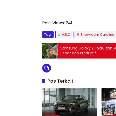
Post Views:
241
Tag:
ASLC
Showroom Caroline
Samsung Galaxy Z Fold6 dan W
Sehat dan Produktif
Pos Terkait