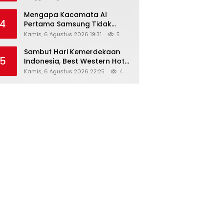
Mengapa Kacamata AI
4
Pertama Samsung Tidak
Dibekali Layar?
Kamis, 6 Agustus 2026 19:31
5
Sambut Hari Kemerdekaan
5
Indonesia, Best Western Hotel
Hadirkan The Freedom Stay
Kamis, 6 Agustus 2026 22:25
4
Diskon Hingga 45%