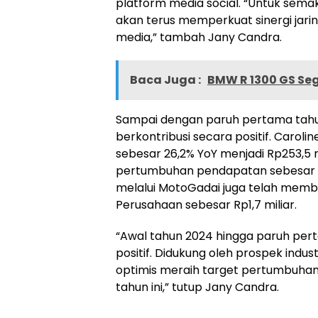
platform media social. “Untuk sem
akan terus memperkuat sinergi jaringa
media,” tambah Jany Candra.
Baca Juga :
BMW R 1300 GS Seg
Sampai dengan paruh pertama tahun 
berkontribusi secara positif. Caro
sebesar 26,2% YoY menjadi Rp253,5 m
pertumbuhan pendapatan sebesar 43,
melalui MotoGadai juga telah memb
Perusahaan sebesar Rp1,7 miliar.
“Awal tahun 2024 hingga paruh pe
positif. Didukung oleh prospek indu
optimis meraih target pertumbuhan 
tahun ini,” tutup Jany Candra.