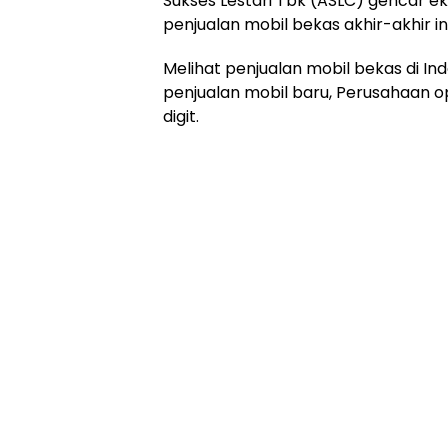
Sukses Lestari Tbk (ASLC) gencar e
penjualan mobil bekas akhir-akhir ini
Melihat penjualan mobil bekas di I
penjualan mobil baru, Perusahaan o
digit.