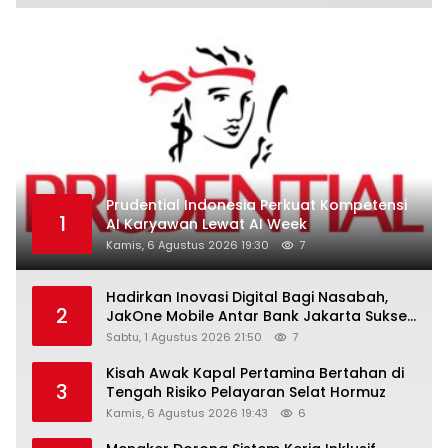
Prudential Indonesia Perkuat Kompetensi
1
AI Karyawan Lewat AI Week
Kamis, 6 Agustus 2026 19:30
7
Hadirkan Inovasi Digital Bagi Nasabah,
2
JakOne Mobile Antar Bank Jakarta Sukses
Raih Digital Excellence Awards 2026
Sabtu, 1 Agustus 2026 21:50
7
Kisah Awak Kapal Pertamina Bertahan di
3
Tengah Risiko Pelayaran Selat Hormuz
Kamis, 6 Agustus 2026 19:43
6