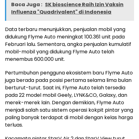
Baca Juga :
SK bioscience Raih Izin Vaksin
Influenza "Quadrivalent" di Indonesia
Data terbaru menunjukkan, penjualan mobil yang
didukung Flyme Auto meningkat 100.361 unit pada
Februari lalu. Sementara, angka penjualan kumulatif
mobil-mobil yang didukung Flyme Auto telah
menembus 600.000 unit.
Pertumbuhan pengguna ekosistem baru Flyme Auto
juga berada pada posisi pertama selama lima bulan
berturut-turut. Saat ini, Flyme Auto telah tersedia
pada 22 model mobil Geely, LYNK&CO, Galaxy, dan
merek-merek lain. Dengan demikian, Flyme Auto
menjadi salah satu sistem operasi kokpit pintar yang
paling banyak terdapat di mobil dengan kelas harga
terluas.
Kacamata pintar StarV Air 2 dan StarV View turut