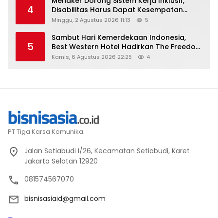
Menaker Dorong Sistem Kerja Inklusif,
4
Disabilitas Harus Dapat Kesempatan
Setara
Minggu, 2 Agustus 2026 11:13
5
Sambut Hari Kemerdekaan Indonesia,
5
Best Western Hotel Hadirkan The Freedom
Stay Diskon Hingga 45%
Kamis, 6 Agustus 2026 22:25
4
PT Tiga Karsa Komunika.
Jalan Setiabudi I/26, Kecamatan Setiabudi, Karet
Jakarta Selatan 12920
081574567070
bisnisasiaid@gmail.com