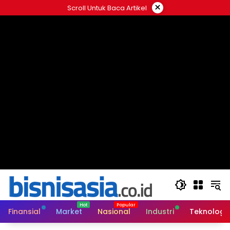
Langsung
×
Scroll Untuk Baca Artikel
ke
konten
Finansial
Market
Nasional
Industri
Teknologi