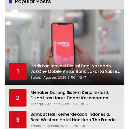
Popular Posts
Hadirkan Inovasi Digital Bagi Nasabah,
1
JakOne Mobile Antar Bank Jakarta Sukses
Raih Digital Excellence Awards 2026
Sabtu, 1 Agustus 2026 21:50
7
Menaker Dorong Sistem Kerja Inklusif,
2
Disabilitas Harus Dapat Kesempatan
Setara
Minggu, 2 Agustus 2026 11:13
5
Sambut Hari Kemerdekaan Indonesia,
3
Best Western Hotel Hadirkan The Freedom
Stay Diskon Hingga 45%
Kamis, 6 Agustus 2026 22:25
3