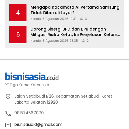
Mengapa Kacamata AI Pertama Samsung
4
Tidak Dibekali Layar?
Kamis, 6 Agustus 2026 19:31
3
Dorong Sinergi BPD dan BPR dengan
5
Mitigasi Risiko Ketat, Ini Penjelasan Ketum
Asbanda
Kamis, 6 Agustus 2026 23:35
2
PT Tiga Karsa Komunika.
Jalan Setiabudi I/26, Kecamatan Setiabudi, Karet
Jakarta Selatan 12920
081574567070
bisnisasiaid@gmail.com