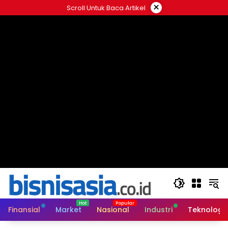
Langsung
×
Scroll Untuk Baca Artikel
ke
konten
Finansial
Market
Nasional
Industri
Teknologi