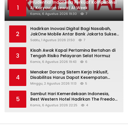
Prudential Indonesia Perkuat Kompetensi
1
AI Karyawan Lewat AI Week
Kamis, 6 Agustus 2026 19:30
7
Hadirkan Inovasi Digital Bagi Nasabah,
2
JakOne Mobile Antar Bank Jakarta Sukses
Raih Digital Excellence Awards 2026
Sabtu, 1 Agustus 2026 21:50
7
Kisah Awak Kapal Pertamina Bertahan di
3
Tengah Risiko Pelayaran Selat Hormuz
Kamis, 6 Agustus 2026 19:43
6
Menaker Dorong Sistem Kerja Inklusif,
4
Disabilitas Harus Dapat Kesempatan
Setara
Minggu, 2 Agustus 2026 11:13
5
Sambut Hari Kemerdekaan Indonesia,
5
Best Western Hotel Hadirkan The Freedom
Stay Diskon Hingga 45%
Kamis, 6 Agustus 2026 22:25
4