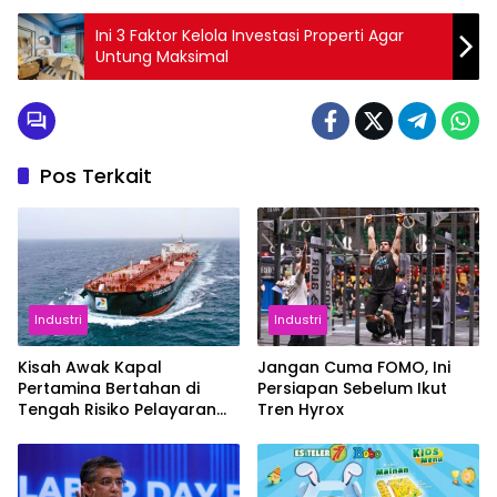
Ini 3 Faktor Kelola Investasi Properti Agar
Untung Maksimal
Pos Terkait
Industri
Industri
Kisah Awak Kapal
Jangan Cuma FOMO, Ini
Pertamina Bertahan di
Persiapan Sebelum Ikut
Tengah Risiko Pelayaran
Tren Hyrox
Selat Hormuz