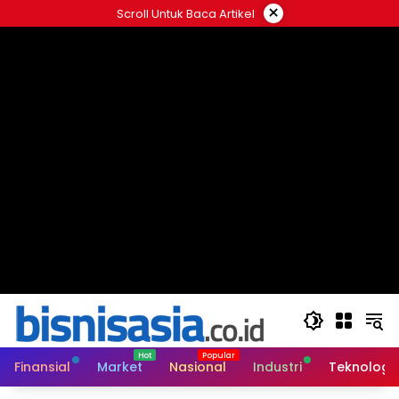
Langsung
×
Scroll Untuk Baca Artikel
ke
konten
Finansial
Market
Nasional
Industri
Teknologi