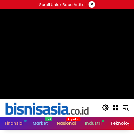
Langsung
×
Scroll Untuk Baca Artikel
ke
konten
Finansial
Market
Nasional
Industri
Teknologi