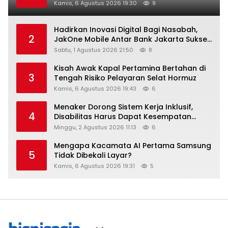
Kamis, 6 Agustus 2026 19:30
9
Hadirkan Inovasi Digital Bagi Nasabah,
2
JakOne Mobile Antar Bank Jakarta Sukses
Raih Digital Excellence Awards 2026
Sabtu, 1 Agustus 2026 21:50
8
Kisah Awak Kapal Pertamina Bertahan di
3
Tengah Risiko Pelayaran Selat Hormuz
Kamis, 6 Agustus 2026 19:43
6
Menaker Dorong Sistem Kerja Inklusif,
4
Disabilitas Harus Dapat Kesempatan
Setara
Minggu, 2 Agustus 2026 11:13
6
Mengapa Kacamata AI Pertama Samsung
5
Tidak Dibekali Layar?
Kamis, 6 Agustus 2026 19:31
5