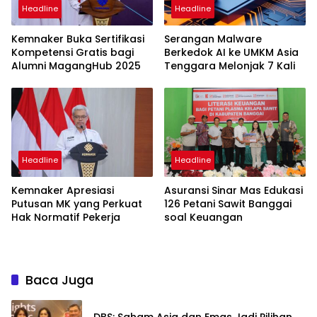
Headline
Headline
Kemnaker Buka Sertifikasi
Serangan Malware
Kompetensi Gratis bagi
Berkedok AI ke UMKM Asia
Alumni MagangHub 2025
Tenggara Melonjak 7 Kali
Headline
Headline
Kemnaker Apresiasi
Asuransi Sinar Mas Edukasi
Putusan MK yang Perkuat
126 Petani Sawit Banggai
Hak Normatif Pekerja
soal Keuangan
Baca Juga
DBS: Saham Asia dan Emas Jadi Pilihan