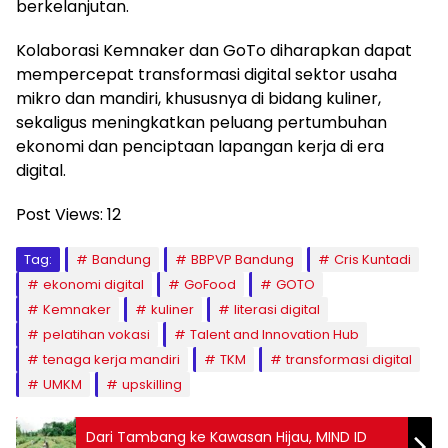
berkelanjutan.
Kolaborasi Kemnaker dan GoTo diharapkan dapat
mempercepat transformasi digital sektor usaha
mikro dan mandiri, khususnya di bidang kuliner,
sekaligus meningkatkan peluang pertumbuhan
ekonomi dan penciptaan lapangan kerja di era
digital.
Post Views:
12
Tag:
Bandung
BBPVP Bandung
Cris Kuntadi
ekonomi digital
GoFood
GOTO
Kemnaker
kuliner
literasi digital
pelatihan vokasi
Talent and Innovation Hub
tenaga kerja mandiri
TKM
transformasi digital
UMKM
upskilling
Dari Tambang ke Kawasan Hijau, MIND ID