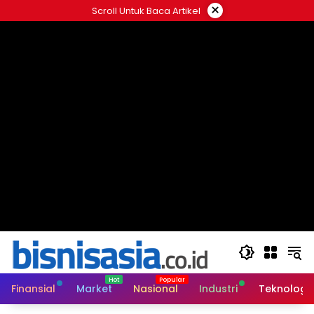
Langsung
×
Scroll Untuk Baca Artikel
ke
konten
Finansial
Market
Nasional
Industri
Teknologi