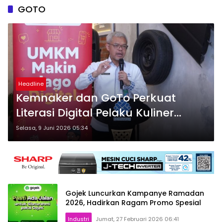
GOTO
Headline
Kemnaker dan GoTo Perkuat
Literasi Digital Pelaku Kuliner
Bandung
Selasa, 9 Juni 2026 05:34
Gojek Luncurkan Kampanye Ramadan
2026, Hadirkan Ragam Promo Spesial
Industri
Jumat, 27 Februari 2026 06:41