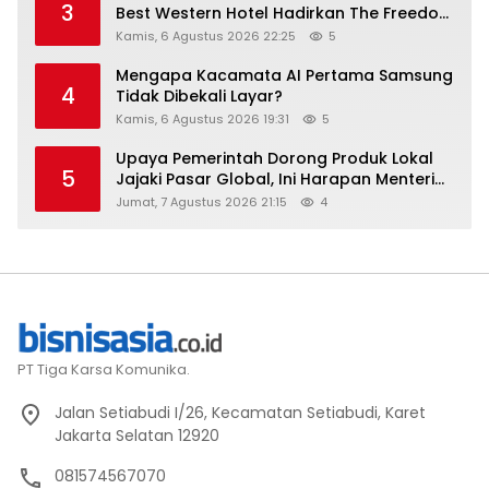
3
Best Western Hotel Hadirkan The Freedom
Stay Diskon Hingga 45%
Kamis, 6 Agustus 2026 22:25
5
Mengapa Kacamata AI Pertama Samsung
4
Tidak Dibekali Layar?
Kamis, 6 Agustus 2026 19:31
5
Upaya Pemerintah Dorong Produk Lokal
5
Jajaki Pasar Global, Ini Harapan Menteri
Perindustrian RI Lewat ILT dan IGT Expo
Jumat, 7 Agustus 2026 21:15
4
2026
PT Tiga Karsa Komunika.
Jalan Setiabudi I/26, Kecamatan Setiabudi, Karet
Jakarta Selatan 12920
081574567070