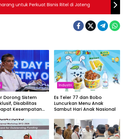
ang untuk Perkuat Bisnis Ritel di Jateng
i
Industri
r Dorong Sistem
Es Teler 77 dan Bobo
klusif, Disabilitas
Luncurkan Menu Anak
Dapat Kesempatan
Sambut Hari Anak Nasional