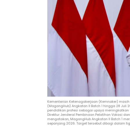
Kementerian Ketenagakerjaan (Kemnaker) masi
(MagangHub) Angkatan II Batch 1 hingga 28 Juli 2
pendidikan profesi sebagai upaya meningkatkan
Direktur Jenderal Pembinaan Pelatihan Vokasi da
mengatakan, MagangHub Angkatan II Batch 1 meru
sepanjang 2026. Target tersebut dibagi dalam 