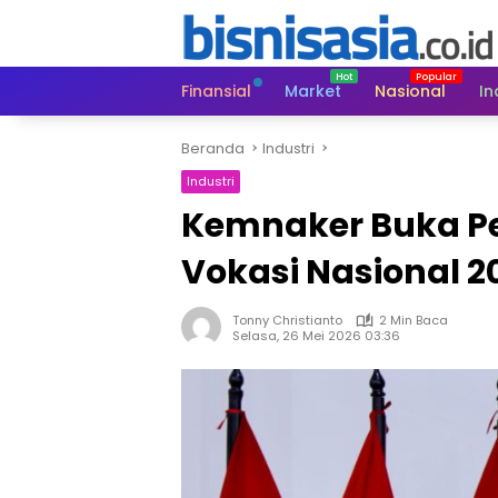
Langsung
ke
konten
Finansial
Market
Nasional
In
Beranda
Industri
Industri
Kemnaker Buka Pe
Vokasi Nasional 2
Tonny Christianto
2 Min Baca
Selasa, 26 Mei 2026 03:36