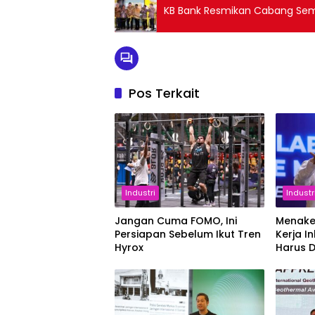
KB Bank Resmikan Cabang Semar
Pos Terkait
Industri
Industr
Jangan Cuma FOMO, Ini
Menake
Persiapan Sebelum Ikut Tren
Kerja In
Hyrox
Harus 
Setara