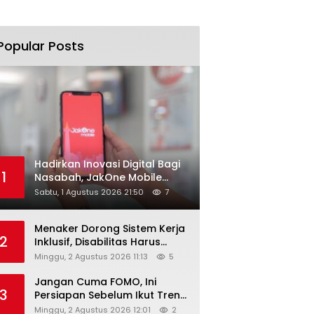
Popular Posts
Hadirkan Inovasi Digital Bagi
1
Nasabah, JakOne Mobile
Antar Bank Jakarta Sukses
Sabtu, 1 Agustus 2026 21:50
7
Raih Digital Excellence
Awards 2026
Menaker Dorong Sistem Kerja
2
Inklusif, Disabilitas Harus
Dapat Kesempatan Setara
Minggu, 2 Agustus 2026 11:13
5
Jangan Cuma FOMO, Ini
3
Persiapan Sebelum Ikut Tren
Hyrox
Minggu, 2 Agustus 2026 12:01
2