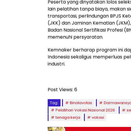
Peserta yang dinyatakan lolos selek
lain pelatihan tanpa biaya, makan s
transportasi, perlindungan BPJS Ke
(JKK) dan Jaminan Kematian (JKM), se
Badan Nasional Sertifikasi Profesi (
memenuhi persyaratan.
Kemnaker berharap program ini da
Indonesia sekaligus memperluas pel
industri.
Post Views:
6
Tag:
Binalavotas
Darmawansy
Pelatihan Vokasi Nasional 2026
se
tenaga kerja
vokasi