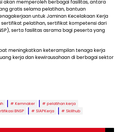
si akan memperoleh berbagai fasilitas, antara
iang gratis selama pelatihan, bantuan
tenagakerjaan untuk Jaminan Kecelakaan Kerja
rtifikat pelatihan, sertifikat kompetensi dari
BNSP), serta fasilitas asrama bagi peserta yang
pat meningkatkan keterampilan tenaga kerja
uang kerja dan kewirausahaan di berbagai sektor
ah
Kemnaker
pelatihan kerja
rtifikasi BNSP
SIAPKerja
Skillhub