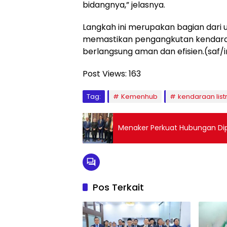
bidangnya,” jelasnya.
Langkah ini merupakan bagian dar
memastikan pengangkutan kendaraa
berlangsung aman dan efisien.(saf/in
Post Views:
163
Tag:
Kemenhub
kendaraan listr
Menaker Perkuat Hubungan Di
Pos Terkait