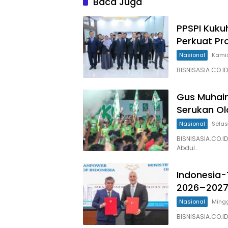
Baca Juga
PPSPI Kuku
Perkuat Pr
Nasional
Kamis
BISNISASIA.CO.ID
Gus Muhaim
Serukan Ol
Nasional
Selas
BISNISASIA.CO.I
Abdul…
Indonesia-
2026–202
Nasional
Mingg
BISNISASIA.CO.ID