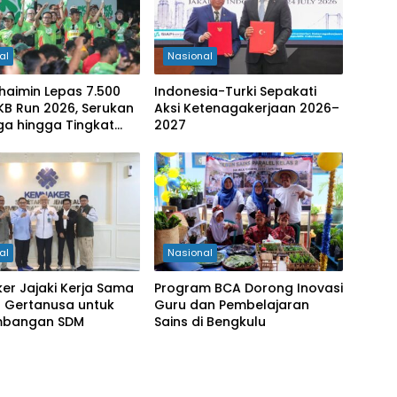
al
Nasional
haimin Lepas 7.500
Indonesia-Turki Sepakati
PKB Run 2026, Serukan
Aksi Ketenagakerjaan 2026–
ga hingga Tingkat
2027
ten
al
Nasional
er Jajaki Kerja Sama
Program BCA Dorong Inovasi
 Gertanusa untuk
Guru dan Pembelajaran
mbangan SDM
Sains di Bengkulu