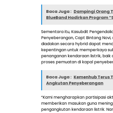
Baca Juga :
Dampingi Orang 
BlueBand Hadirkan Program “S
Sementara itu, Kasubdit Pengendali
Penyeberangan, Capt Bintang Nov
diadakan secara hybrid dapat me
kepentingan untuk memperkaya subs
penanganan kendaraan listrik, bai
proses pemuatan di kapal penyebe
Baca Juga :
Kemenhub Terus T
Angkutan Penyeberangan
“Kami mengharapkan partisipasi akti
memberikan masukan guna meningk
pengangkutan kendaraan listrik. Nara