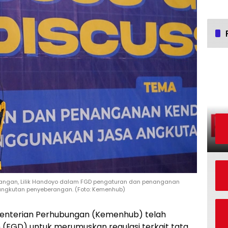
erangan, Lilik Handoyo dalam FGD pengaturan dan penanganan
angkutan penyeberangan. (Foto: Kemenhub)
enterian Perhubungan (Kemenhub) telah
 (FGD) untuk merumuskan regulasi terkait tata