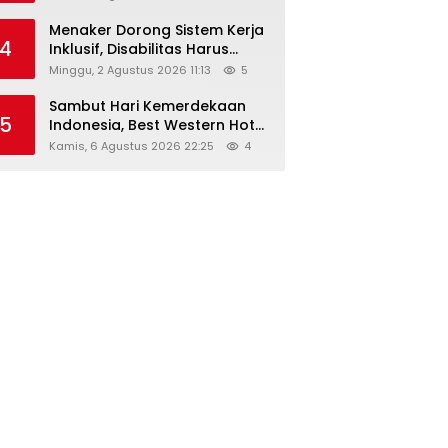
Menaker Dorong Sistem Kerja
4
Inklusif, Disabilitas Harus
Dapat Kesempatan Setara
Minggu, 2 Agustus 2026 11:13
5
Sambut Hari Kemerdekaan
5
Indonesia, Best Western Hotel
Hadirkan The Freedom Stay
Kamis, 6 Agustus 2026 22:25
4
Diskon Hingga 45%