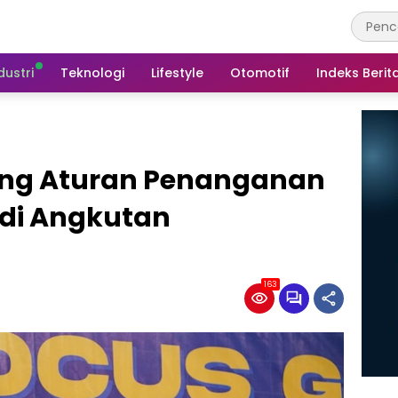
dustri
Teknologi
Lifestyle
Otomotif
Indeks Berit
ng Aturan Penanganan
 di Angkutan
163