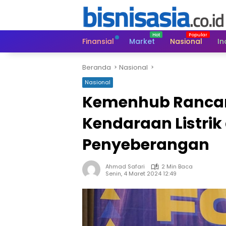
Langsung
ke
konten
Finansial
Market
Nasional
In
Beranda
Nasional
Nasional
Kemenhub Ranca
Kendaraan Listrik
Penyeberangan
Ahmad Safari
2 Min Baca
Senin, 4 Maret 2024 12:49