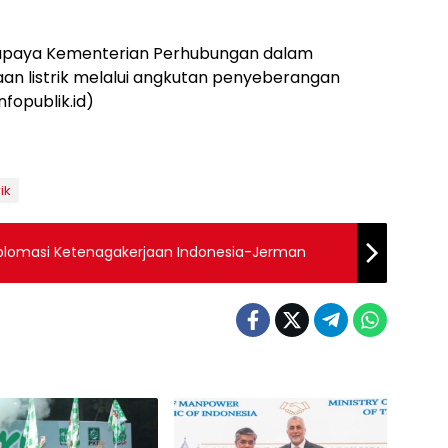
i upaya Kementerian Perhubungan dalam
n listrik melalui angkutan penyeberangan
fopublik.id)
ik
plomasi Ketenagakerjaan Indonesia-Jerman