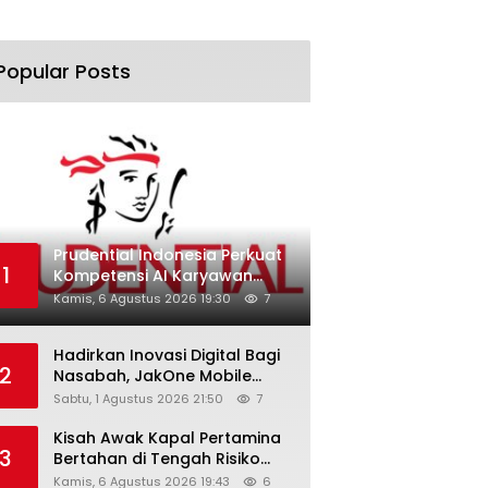
Popular Posts
Prudential Indonesia Perkuat
1
Kompetensi AI Karyawan
Lewat AI Week
Kamis, 6 Agustus 2026 19:30
7
Hadirkan Inovasi Digital Bagi
2
Nasabah, JakOne Mobile
Antar Bank Jakarta Sukses
Sabtu, 1 Agustus 2026 21:50
7
Raih Digital Excellence
Awards 2026
Kisah Awak Kapal Pertamina
3
Bertahan di Tengah Risiko
Pelayaran Selat Hormuz
Kamis, 6 Agustus 2026 19:43
6