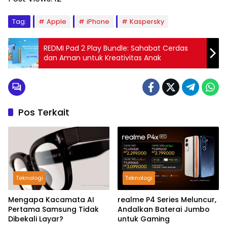
Tag:
Apple
iPhone
Kaspersky
REDMI Pad 2 Play Bundle: Sahabat Cerdas
dan Aman untuk Kreativitas Anak
Pos Terkait
Teknologi
Teknologi
Mengapa Kacamata AI
realme P4 Series Meluncur,
Pertama Samsung Tidak
Andalkan Baterai Jumbo
Dibekali Layar?
untuk Gaming