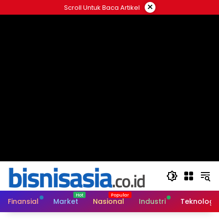
Langsung
×
Scroll Untuk Baca Artikel
ke
konten
Finansial
Market
Nasional
Industri
Teknologi