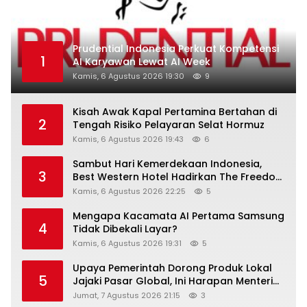
Prudential Indonesia Perkuat Kompetensi
1
AI Karyawan Lewat AI Week
Kamis, 6 Agustus 2026 19:30
9
Kisah Awak Kapal Pertamina Bertahan di
2
Tengah Risiko Pelayaran Selat Hormuz
Kamis, 6 Agustus 2026 19:43
6
Sambut Hari Kemerdekaan Indonesia,
3
Best Western Hotel Hadirkan The Freedom
Stay Diskon Hingga 45%
Kamis, 6 Agustus 2026 22:25
5
Mengapa Kacamata AI Pertama Samsung
4
Tidak Dibekali Layar?
Kamis, 6 Agustus 2026 19:31
5
Upaya Pemerintah Dorong Produk Lokal
5
Jajaki Pasar Global, Ini Harapan Menteri
Perindustrian RI Lewat ILT dan IGT Expo
Jumat, 7 Agustus 2026 21:15
3