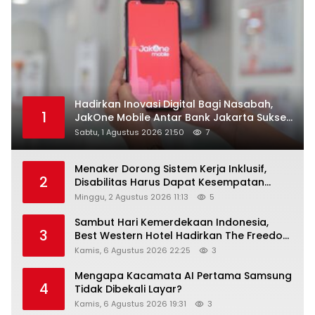
Hadirkan Inovasi Digital Bagi Nasabah,
1
JakOne Mobile Antar Bank Jakarta Sukses
Raih Digital Excellence Awards 2026
Sabtu, 1 Agustus 2026 21:50
7
Menaker Dorong Sistem Kerja Inklusif,
2
Disabilitas Harus Dapat Kesempatan
Setara
Minggu, 2 Agustus 2026 11:13
5
Sambut Hari Kemerdekaan Indonesia,
3
Best Western Hotel Hadirkan The Freedom
Stay Diskon Hingga 45%
Kamis, 6 Agustus 2026 22:25
3
Mengapa Kacamata AI Pertama Samsung
4
Tidak Dibekali Layar?
Kamis, 6 Agustus 2026 19:31
3