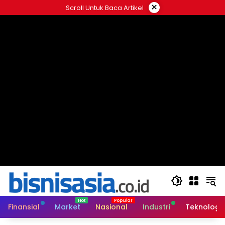
Langsung
×
Scroll Untuk Baca Artikel
ke
konten
Finansial
Market
Nasional
Industri
Teknologi