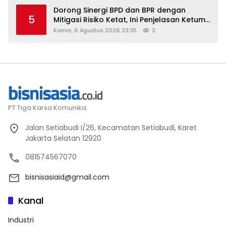
Dorong Sinergi BPD dan BPR dengan
5
Mitigasi Risiko Ketat, Ini Penjelasan Ketum
Asbanda
Kamis, 6 Agustus 2026 23:35
2
PT Tiga Karsa Komunika.
Jalan Setiabudi I/26, Kecamatan Setiabudi, Karet
Jakarta Selatan 12920
081574567070
bisnisasiaid@gmail.com
Kanal
Industri