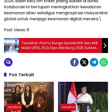
2025, salah satu tim kriket paling sukses di dunia.
Kolaborasi ini bertujuan meningkatkan kesadaran
keamanan siber sekaligus menginspirasi masyarakat
global untuk menjaga keamanan digital mereka.\
Post Views:
6
Tawarkan Promo Bunga Spesial KPR dan KKB
Mulai 1,65%, BCA Expo Bandung 2025 Sukses
Digelar Selama 2 Hari
Pos Terkait
Headline
Headline