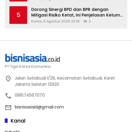
Dorong Sinergi BPD dan BPR dengan
5
Mitigasi Risiko Ketat, Ini Penjelasan Ketum
Asbanda
Kamis, 6 Agustus 2026 23:35
2
PT Tiga Karsa Komunika.
Jalan Setiabudi I/26, Kecamatan Setiabudi, Karet
Jakarta Selatan 12920
081574567070
bisnisasiaid@gmail.com
Kanal
Industri