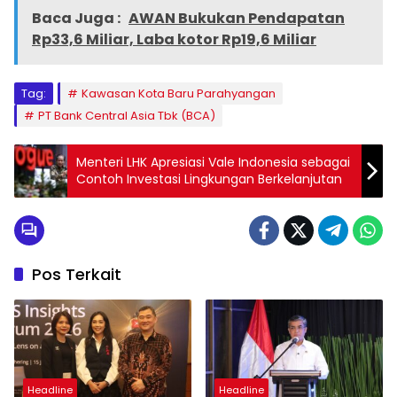
Baca Juga :
AWAN Bukukan Pendapatan
Rp33,6 Miliar, Laba kotor Rp19,6 Miliar
Tag:
Kawasan Kota Baru Parahyangan
PT Bank Central Asia Tbk (BCA)
Menteri LHK Apresiasi Vale Indonesia sebagai
Contoh Investasi Lingkungan Berkelanjutan
Pos Terkait
Headline
Headline