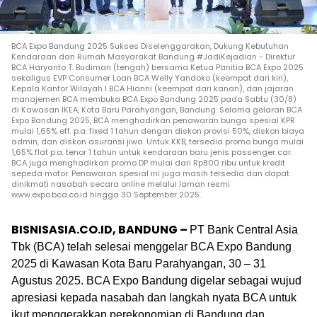
BCA Expo Bandung 2025 Sukses Diselenggarakan, Dukung Kebutuhan
Kendaraan dan Rumah Masyarakat Bandung #JadiKejadian - Direktur
BCA Haryanto T. Budiman (tengah) bersama Ketua Panitia BCA Expo 2025
sekaligus EVP Consumer Loan BCA Welly Yandoko (keempat dari kiri),
Kepala Kantor Wilayah I BCA Hianni (keempat dari kanan), dan jajaran
manajemen BCA membuka BCA Expo Bandung 2025 pada Sabtu (30/8)
di Kawasan IKEA, Kota Baru Parahyangan, Bandung. Selama gelaran BCA
Expo Bandung 2025, BCA menghadirkan penawaran bunga spesial KPR
mulai 1,65% eff. p.a. fixed 1 tahun dengan diskon provisi 50%, diskon biaya
admin, dan diskon asuransi jiwa. Untuk KKB, tersedia promo bunga mulai
1,65% flat p.a. tenor 1 tahun untuk kendaraan baru jenis passenger car.
BCA juga menghadirkan promo DP mulai dari Rp800 ribu untuk kredit
sepeda motor. Penawaran spesial ini juga masih tersedia dan dapat
dinikmati nasabah secara online melalui laman resmi
www.expo.bca.co.id hingga 30 September 2025.
BISNISASIA.CO.ID, BANDUNG –
PT Bank Central Asia
Tbk (BCA) telah selesai menggelar BCA Expo Bandung
2025 di Kawasan Kota Baru Parahyangan, 30 – 31
Agustus 2025. BCA Expo Bandung digelar sebagai wujud
apresiasi kepada nasabah dan langkah nyata BCA untuk
ikut menggerakkan perekonomian di Bandung dan