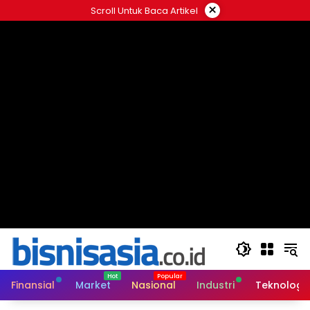
Langsung
×
Scroll Untuk Baca Artikel
ke
konten
Finansial
Market
Nasional
Industri
Teknologi