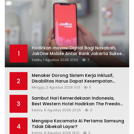
Hadirkan Inovasi Digital Bagi Nasabah,
1
JakOne Mobile Antar Bank Jakarta Sukses
Raih Digital Excellence Awards 2026
Sabtu, 1 Agustus 2026 21:50
7
Menaker Dorong Sistem Kerja Inklusif,
2
Disabilitas Harus Dapat Kesempatan
Setara
Minggu, 2 Agustus 2026 11:13
5
Sambut Hari Kemerdekaan Indonesia,
3
Best Western Hotel Hadirkan The Freedom
Stay Diskon Hingga 45%
Kamis, 6 Agustus 2026 22:25
3
Mengapa Kacamata AI Pertama Samsung
4
Tidak Dibekali Layar?
Kamis, 6 Agustus 2026 19:31
3