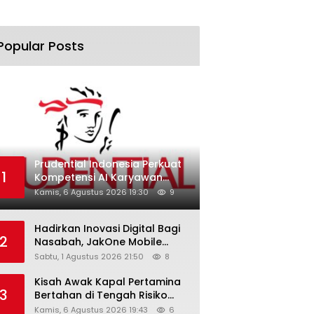
Popular Posts
Prudential Indonesia Perkuat
1
Kompetensi AI Karyawan
Lewat AI Week
Kamis, 6 Agustus 2026 19:30
9
Hadirkan Inovasi Digital Bagi
2
Nasabah, JakOne Mobile
Antar Bank Jakarta Sukses
Sabtu, 1 Agustus 2026 21:50
8
Raih Digital Excellence
Awards 2026
Kisah Awak Kapal Pertamina
3
Bertahan di Tengah Risiko
Pelayaran Selat Hormuz
Kamis, 6 Agustus 2026 19:43
6