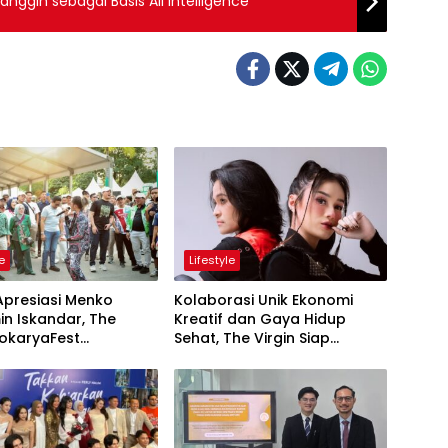
nggih sebagai Basis All Intelligence
le
Lifestyle
Apresiasi Menko
Kolaborasi Unik Ekonomi
n Iskandar, The
Kreatif dan Gaya Hidup
Sehat, The Virgin Siap
ng Keren Sukses
Meriahkan Panggung
ukan Kolaborasi Apik
LokaryaFest 2026