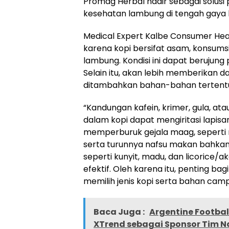
Promag Herbal hadir sebagai solusi p
kesehatan lambung di tengah gaya 
Medical Expert Kalbe Consumer Heal
karena kopi bersifat asam, konsum
lambung. Kondisi ini dapat berujung 
Selain itu, akan lebih memberikan
ditambahkan bahan-bahan tertent
“Kandungan kafein, krimer, gula, a
dalam kopi dapat mengiritasi lapis
memperburuk gejala maag, seperti m
serta turunnya nafsu makan bahka
seperti kunyit, madu, dan licorice/
efektif. Oleh karena itu, penting ba
memilih jenis kopi serta bahan campu
Baca Juga :
Argentine Footba
XTrend sebagai Sponsor Tim Na