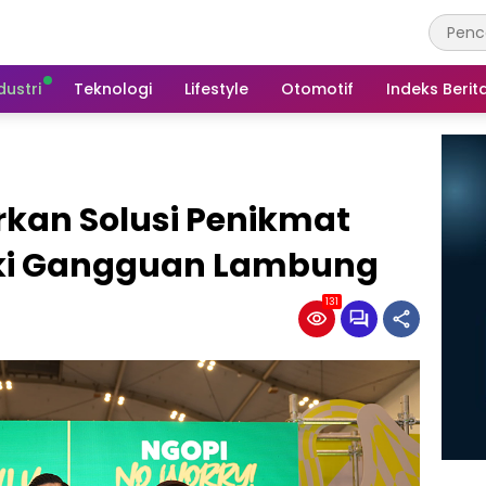
dustri
Teknologi
Lifestyle
Otomotif
Indeks Berit
rkan Solusi Penikmat
iki Gangguan Lambung
131