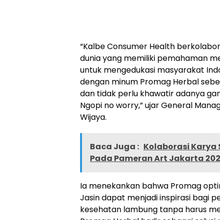
“Kalbe Consumer Health berkolabora
dunia yang memiliki pemahaman men
untuk mengedukasi masyarakat Indon
dengan minum Promag Herbal sebel
dan tidak perlu khawatir adanya g
Ngopi no worry,” ujar General Mana
Wijaya.
Baca Juga :
Kolaborasi Karya 
Pada Pameran Art Jakarta 20
Ia menekankan bahwa Promag optimi
Jasin dapat menjadi inspirasi bagi p
kesehatan lambung tanpa harus me