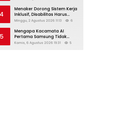
Menaker Dorong Sistem Kerja
4
Inklusif, Disabilitas Harus
Dapat Kesempatan Setara
Minggu, 2 Agustus 2026 11:13
6
Mengapa Kacamata AI
5
Pertama Samsung Tidak
Dibekali Layar?
Kamis, 6 Agustus 2026 19:31
5