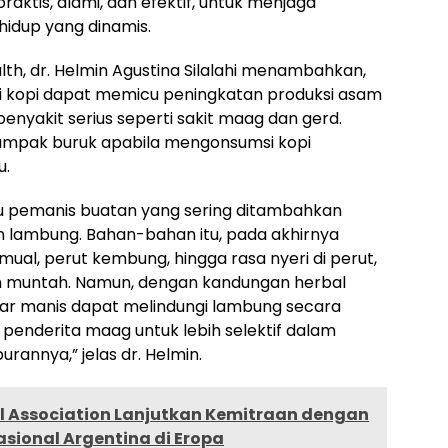
raktis, alami, dan efektif, untuk menjaga
hidup yang dinamis.
th, dr. Helmin Agustina Silalahi menambahkan,
si kopi dapat memicu peningkatan produksi asam
penyakit serius seperti sakit maag dan gerd.
 dampak buruk apabila mengonsumsi kopi
u.
tau pemanis buatan yang sering ditambahkan
an lambung. Bahan-bahan itu, pada akhirnya
ual, perut kembung, hingga rasa nyeri di perut,
n muntah. Namun, dengan kandungan herbal
akar manis dapat melindungi lambung secara
gi penderita maag untuk lebih selektif dalam
rannya,” jelas dr. Helmin.
ll Association Lanjutkan Kemitraan dengan
sional Argentina di Eropa