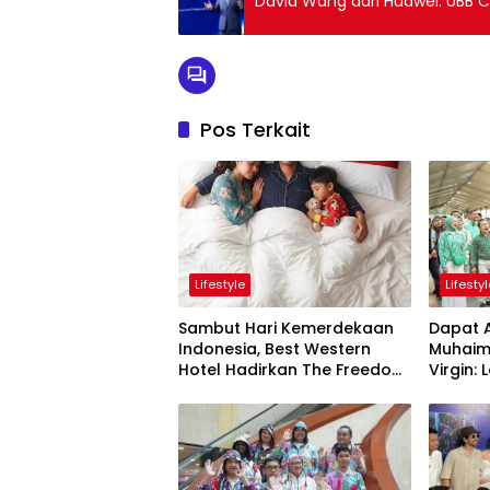
David Wang dari Huawei: UBB Ca
Pos Terkait
Lifestyle
Lifesty
Sambut Hari Kemerdekaan
Dapat 
Indonesia, Best Western
Muhaimi
Hotel Hadirkan The Freedom
Virgin: LokaryaFest
Stay Diskon Hingga 45%
Panggu
Pertem