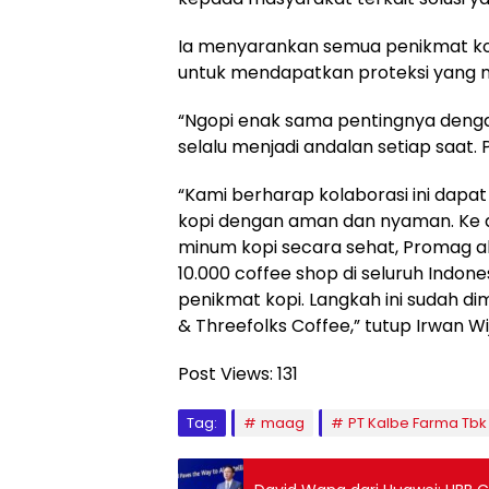
Ia menyarankan semua penikmat kop
untuk mendapatkan proteksi yang 
“Ngopi enak sama pentingnya deng
selalu menjadi andalan setiap saat. 
“Kami berharap kolaborasi ini dapat
kopi dengan aman dan nyaman. Ke 
minum kopi secara sehat, Promag ak
10.000 coffee shop di seluruh Indones
penikmat kopi. Langkah ini sudah d
& Threefolks Coffee,” tutup Irwan Wi
Post Views:
131
Tag:
maag
PT Kalbe Farma Tbk