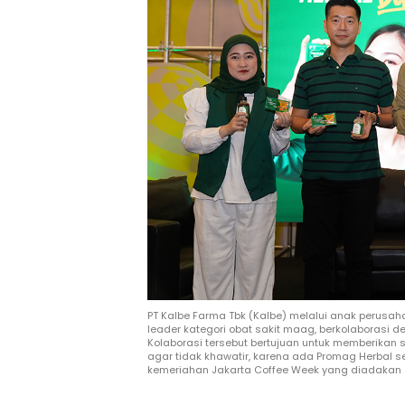
PT Kalbe Farma Tbk (Kalbe) melalui anak perusa
leader kategori obat sakit maag, berkolaborasi 
Kolaborasi tersebut bertujuan untuk memberikan 
agar tidak khawatir, karena ada Promag Herbal seb
kemeriahan Jakarta Coffee Week yang diadakan di 