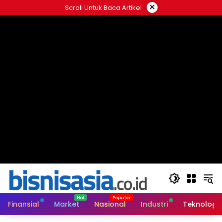
Langsung
×
Scroll Untuk Baca Artikel
ke
konten
Finansial
Market
Nasional
Industri
Teknologi