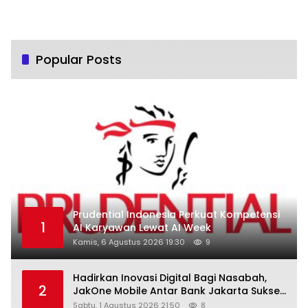
Popular Posts
Prudential Indonesia Perkuat Kompetensi
1
AI Karyawan Lewat AI Week
Kamis, 6 Agustus 2026 19:30
9
Hadirkan Inovasi Digital Bagi Nasabah,
2
JakOne Mobile Antar Bank Jakarta Sukses
Raih Digital Excellence Awards 2026
Sabtu, 1 Agustus 2026 21:50
8