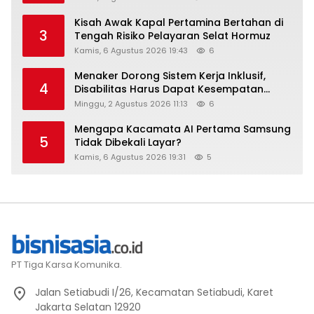
Kisah Awak Kapal Pertamina Bertahan di
3
Tengah Risiko Pelayaran Selat Hormuz
Kamis, 6 Agustus 2026 19:43
6
Menaker Dorong Sistem Kerja Inklusif,
4
Disabilitas Harus Dapat Kesempatan
Setara
Minggu, 2 Agustus 2026 11:13
6
Mengapa Kacamata AI Pertama Samsung
5
Tidak Dibekali Layar?
Kamis, 6 Agustus 2026 19:31
5
PT Tiga Karsa Komunika.
Jalan Setiabudi I/26, Kecamatan Setiabudi, Karet
Jakarta Selatan 12920