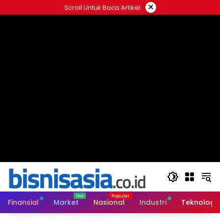
Langsung
×
Scroll Untuk Baca Artikel
ke
konten
Finansial
Market
Nasional
Industri
Teknologi