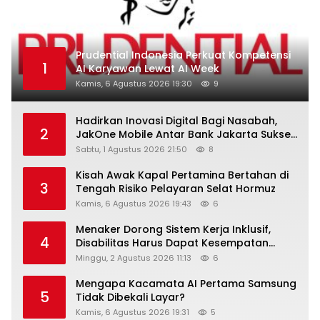
Prudential Indonesia Perkuat Kompetensi
1
AI Karyawan Lewat AI Week
Kamis, 6 Agustus 2026 19:30
9
Hadirkan Inovasi Digital Bagi Nasabah,
2
JakOne Mobile Antar Bank Jakarta Sukses
Raih Digital Excellence Awards 2026
Sabtu, 1 Agustus 2026 21:50
8
Kisah Awak Kapal Pertamina Bertahan di
3
Tengah Risiko Pelayaran Selat Hormuz
Kamis, 6 Agustus 2026 19:43
6
Menaker Dorong Sistem Kerja Inklusif,
4
Disabilitas Harus Dapat Kesempatan
Setara
Minggu, 2 Agustus 2026 11:13
6
Mengapa Kacamata AI Pertama Samsung
5
Tidak Dibekali Layar?
Kamis, 6 Agustus 2026 19:31
5