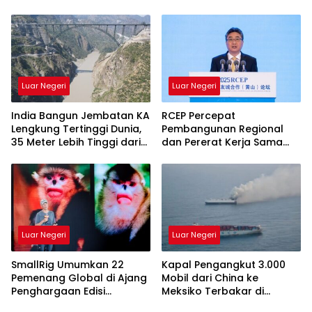
kepada HDBank, Ini
Tujuannya
Luar Negeri
Luar Negeri
India Bangun Jembatan KA
RCEP Percepat
Lengkung Tertinggi Dunia,
Pembangunan Regional
35 Meter Lebih Tinggi dari
dan Pererat Kerja Sama
Menara Eiffel
Lokal Asia Timur
Luar Negeri
Luar Negeri
SmallRig Umumkan 22
Kapal Pengangkut 3.000
Pemenang Global di Ajang
Mobil dari China ke
Penghargaan Edisi
Meksiko Terbakar di
Perdana, Rayakan
Tengah Laut