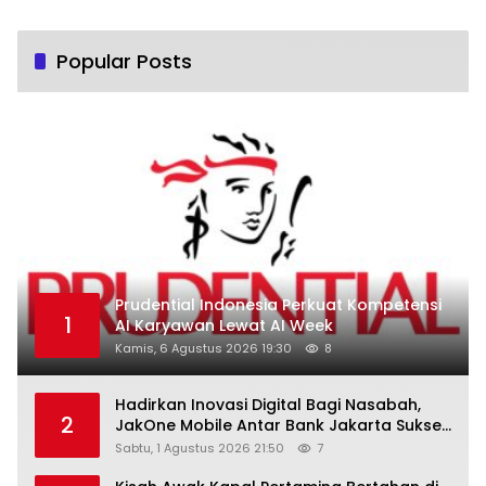
Popular Posts
Prudential Indonesia Perkuat Kompetensi
1
AI Karyawan Lewat AI Week
Kamis, 6 Agustus 2026 19:30
8
Hadirkan Inovasi Digital Bagi Nasabah,
2
JakOne Mobile Antar Bank Jakarta Sukses
Raih Digital Excellence Awards 2026
Sabtu, 1 Agustus 2026 21:50
7