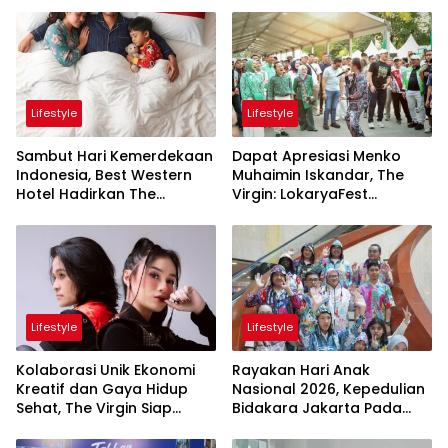
Lifestyle
Lifestyle
Sambut Hari Kemerdekaan
Dapat Apresiasi Menko
Indonesia, Best Western
Muhaimin Iskandar, The
Hotel Hadirkan The
Virgin: LokaryaFest
Freedom Stay Diskon
Panggung Keren Sukses
Hingga 45%
Pertemukan Kolaborasi
Apik
Lifestyle
Lifestyle
Kolaborasi Unik Ekonomi
Rayakan Hari Anak
Kreatif dan Gaya Hidup
Nasional 2026, Kepedulian
Sehat, The Virgin Siap
Bidakara Jakarta Pada
Meriahkan Panggung
Tumbuh Kembang Anak
LokaryaFest 2026
Lewat Acara Where Hope