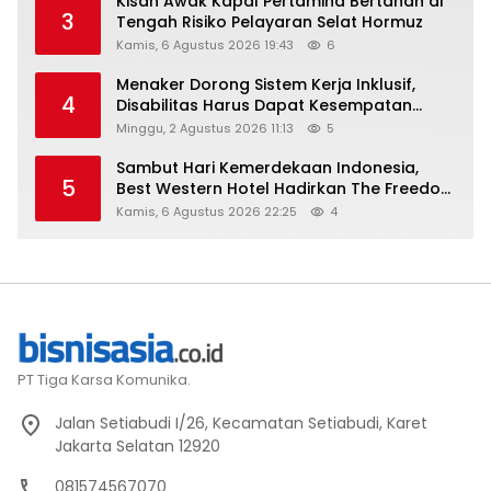
Kisah Awak Kapal Pertamina Bertahan di
3
Tengah Risiko Pelayaran Selat Hormuz
Kamis, 6 Agustus 2026 19:43
6
Menaker Dorong Sistem Kerja Inklusif,
4
Disabilitas Harus Dapat Kesempatan
Setara
Minggu, 2 Agustus 2026 11:13
5
Sambut Hari Kemerdekaan Indonesia,
5
Best Western Hotel Hadirkan The Freedom
Stay Diskon Hingga 45%
Kamis, 6 Agustus 2026 22:25
4
PT Tiga Karsa Komunika.
Jalan Setiabudi I/26, Kecamatan Setiabudi, Karet
Jakarta Selatan 12920
081574567070