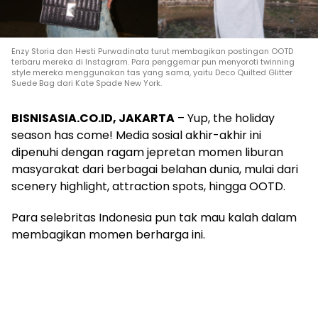
Enzy Storia dan Hesti Purwadinata turut membagikan postingan OOTD
terbaru mereka di Instagram. Para penggemar pun menyoroti twinning
style mereka menggunakan tas yang sama, yaitu Deco Quilted Glitter
Suede Bag dari Kate Spade New York.
BISNISASIA.CO.ID, JAKARTA
– Yup, the holiday
season has come! Media sosial akhir-akhir ini
dipenuhi dengan ragam jepretan momen liburan
masyarakat dari berbagai belahan dunia, mulai dari
scenery highlight, attraction spots, hingga OOTD.
Para selebritas Indonesia pun tak mau kalah dalam
membagikan momen berharga ini.