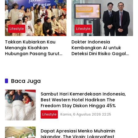
Begins
Lifestyle
Lifestyle
Takkan Kubiarkan Kau
Dokter Indonesia
Menangis Kisahkan
Kembangkan AI untuk
Hubungan Pasang Surut
Deteksi Dini Risiko Gagal
Orangtua dan Anak
Jantung
Baca Juga
Sambut Hari Kemerdekaan Indonesia,
Best Western Hotel Hadirkan The
Freedom Stay Diskon Hingga 45%
Lifestyle
Kamis, 6 Agustus 2026 22:25
Dapat Apresiasi Menko Muhaimin
Iskandar, The Virgin: LokaryaFest