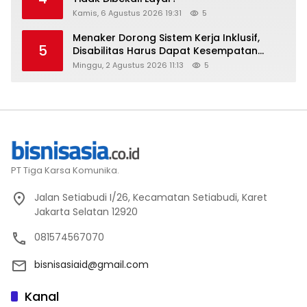
Kamis, 6 Agustus 2026 19:31
5
Menaker Dorong Sistem Kerja Inklusif,
5
Disabilitas Harus Dapat Kesempatan
Setara
Minggu, 2 Agustus 2026 11:13
5
PT Tiga Karsa Komunika.
Jalan Setiabudi I/26, Kecamatan Setiabudi, Karet
Jakarta Selatan 12920
081574567070
bisnisasiaid@gmail.com
Kanal