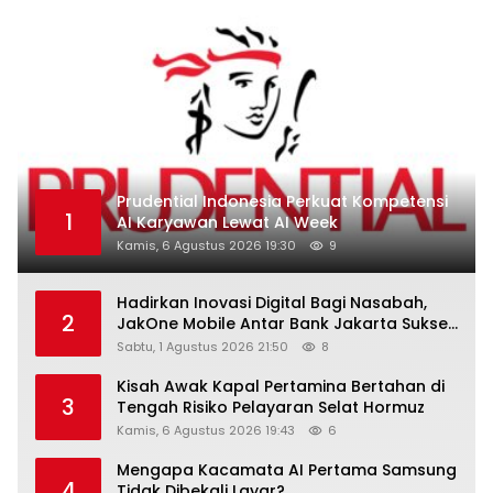
Prudential Indonesia Perkuat Kompetensi
1
AI Karyawan Lewat AI Week
Kamis, 6 Agustus 2026 19:30
9
Hadirkan Inovasi Digital Bagi Nasabah,
2
JakOne Mobile Antar Bank Jakarta Sukses
Raih Digital Excellence Awards 2026
Sabtu, 1 Agustus 2026 21:50
8
Kisah Awak Kapal Pertamina Bertahan di
3
Tengah Risiko Pelayaran Selat Hormuz
Kamis, 6 Agustus 2026 19:43
6
Mengapa Kacamata AI Pertama Samsung
4
Tidak Dibekali Layar?