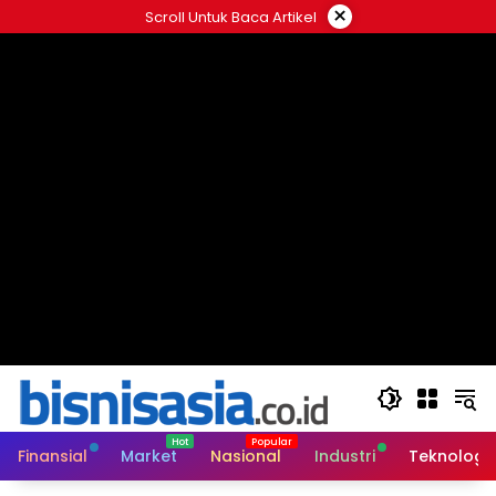
Langsung
×
Scroll Untuk Baca Artikel
ke
konten
Finansial
Market
Nasional
Industri
Teknologi