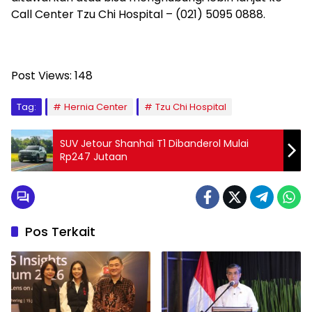
Call Center Tzu Chi Hospital – (021) 5095 0888.
Post Views:
148
Tag:
Hernia Center
Tzu Chi Hospital
SUV Jetour Shanhai T1 Dibanderol Mulai
Rp247 Jutaan
Pos Terkait