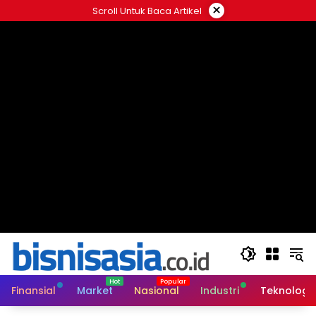
Langsung
×
Scroll Untuk Baca Artikel
ke
konten
Finansial
Market
Nasional
Industri
Teknologi