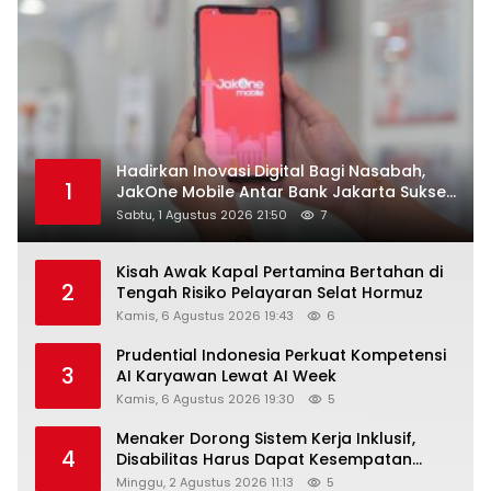
Hadirkan Inovasi Digital Bagi Nasabah,
1
JakOne Mobile Antar Bank Jakarta Sukses
Raih Digital Excellence Awards 2026
Sabtu, 1 Agustus 2026 21:50
7
Kisah Awak Kapal Pertamina Bertahan di
2
Tengah Risiko Pelayaran Selat Hormuz
Kamis, 6 Agustus 2026 19:43
6
Prudential Indonesia Perkuat Kompetensi
3
AI Karyawan Lewat AI Week
Kamis, 6 Agustus 2026 19:30
5
Menaker Dorong Sistem Kerja Inklusif,
4
Disabilitas Harus Dapat Kesempatan
Setara
Minggu, 2 Agustus 2026 11:13
5