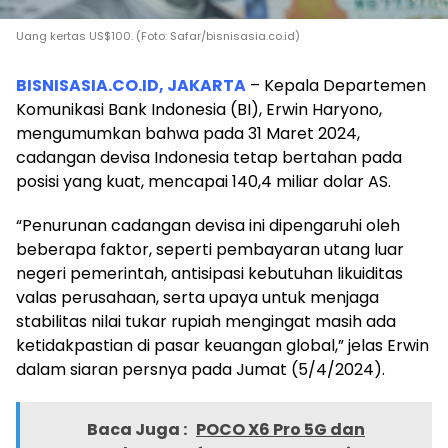
Uang kertas US$100. (Foto: Safar/bisnisasia.co.id)
BISNISASIA.CO.ID, JAKARTA
– Kepala Departemen
Komunikasi Bank Indonesia (BI), Erwin Haryono,
mengumumkan bahwa pada 31 Maret 2024,
cadangan devisa Indonesia tetap bertahan pada
posisi yang kuat, mencapai 140,4 miliar dolar AS.
“Penurunan cadangan devisa ini dipengaruhi oleh
beberapa faktor, seperti pembayaran utang luar
negeri pemerintah, antisipasi kebutuhan likuiditas
valas perusahaan, serta upaya untuk menjaga
stabilitas nilai tukar rupiah mengingat masih ada
ketidakpastian di pasar keuangan global,” jelas Erwin
dalam siaran persnya pada Jumat (5/4/2024).
Baca Juga :
POCO X6 Pro 5G dan