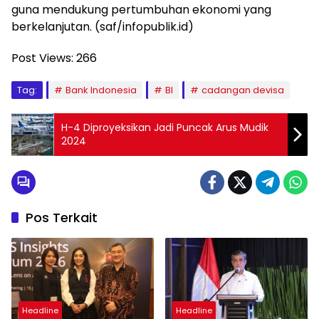
guna mendukung pertumbuhan ekonomi yang
berkelanjutan. (saf/infopublik.id)
Post Views:
266
Tag:
Bank Indonesia
BI
cadangan devisa
H-4 Diproyeksikan Jadi Puncak Arus Mudik
2024
Pos Terkait
Headline
Headline