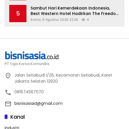
Sambut Hari Kemerdekaan Indonesia,
5
Best Western Hotel Hadirkan The Freedom
Stay Diskon Hingga 45%
Kamis, 6 Agustus 2026 22:25
4
PT Tiga Karsa Komunika.
Jalan Setiabudi I/26, Kecamatan Setiabudi, Karet
Jakarta Selatan 12920
081574567070
bisnisasiaid@gmail.com
Kanal
Industri