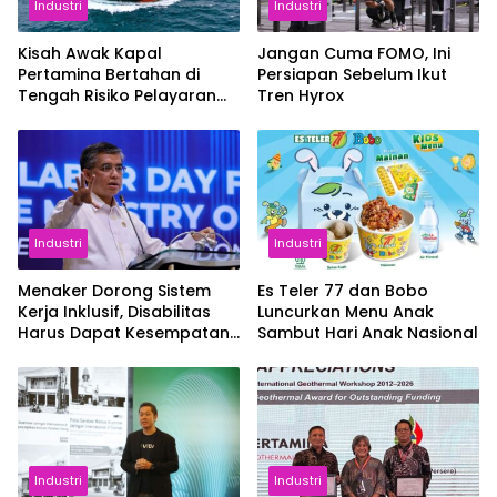
Industri
Industri
Kisah Awak Kapal
Jangan Cuma FOMO, Ini
Pertamina Bertahan di
Persiapan Sebelum Ikut
Tengah Risiko Pelayaran
Tren Hyrox
Selat Hormuz
Industri
Industri
Menaker Dorong Sistem
Es Teler 77 dan Bobo
Kerja Inklusif, Disabilitas
Luncurkan Menu Anak
Harus Dapat Kesempatan
Sambut Hari Anak Nasional
Setara
Industri
Industri