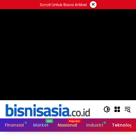
Langsung
×
Scroll Untuk Baca Artikel
ke
konten
Finansial
Market
Nasional
Industri
Teknologi