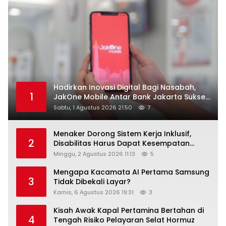
Hadirkan Inovasi Digital Bagi Nasabah,
1
JakOne Mobile Antar Bank Jakarta Sukses
Raih Digital Excellence Awards 2026
Sabtu, 1 Agustus 2026 21:50
7
Menaker Dorong Sistem Kerja Inklusif,
2
Disabilitas Harus Dapat Kesempatan
Setara
Minggu, 2 Agustus 2026 11:13
5
Mengapa Kacamata AI Pertama Samsung
3
Tidak Dibekali Layar?
Kamis, 6 Agustus 2026 19:31
3
Kisah Awak Kapal Pertamina Bertahan di
4
Tengah Risiko Pelayaran Selat Hormuz