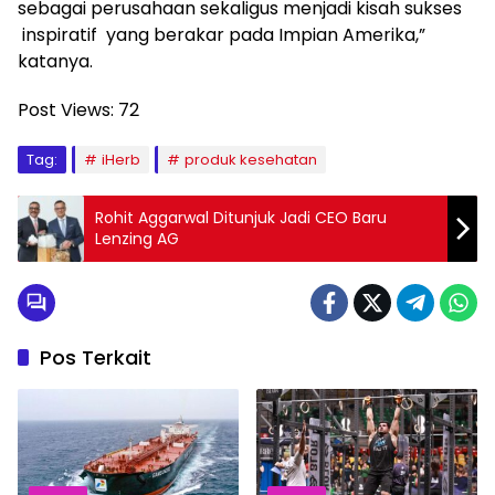
sebagai perusahaan sekaligus menjadi kisah sukses
inspiratif yang berakar pada Impian Amerika,”
katanya.
Post Views:
72
Tag:
iHerb
produk kesehatan
Rohit Aggarwal Ditunjuk Jadi CEO Baru
Lenzing AG
Pos Terkait