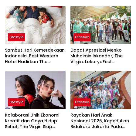
Lifestyle
Lifestyle
Sambut Hari Kemerdekaan
Dapat Apresiasi Menko
Indonesia, Best Western
Muhaimin Iskandar, The
Hotel Hadirkan The
Virgin: LokaryaFest
Freedom Stay Diskon
Panggung Keren Sukses
Hingga 45%
Pertemukan Kolaborasi
Apik
Lifestyle
Lifestyle
Kolaborasi Unik Ekonomi
Rayakan Hari Anak
Kreatif dan Gaya Hidup
Nasional 2026, Kepedulian
Sehat, The Virgin Siap
Bidakara Jakarta Pada
Meriahkan Panggung
Tumbuh Kembang Anak