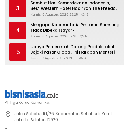
Sambut Hari Kemerdekaan Indonesia,
3
Best Western Hotel Hadirkan The Freedom
Stay Diskon Hingga 45%
Kamis, 6 Agustus 2026 22:25
5
Mengapa Kacamata AI Pertama Samsung
4
Tidak Dibekali Layar?
Kamis, 6 Agustus 2026 19:31
5
Upaya Pemerintah Dorong Produk Lokal
5
Jajaki Pasar Global, Ini Harapan Menteri
Perindustrian RI Lewat ILT dan IGT Expo
Jumat, 7 Agustus 2026 21:15
4
2026
PT Tiga Karsa Komunika.
Jalan Setiabudi I/26, Kecamatan Setiabudi, Karet
Jakarta Selatan 12920