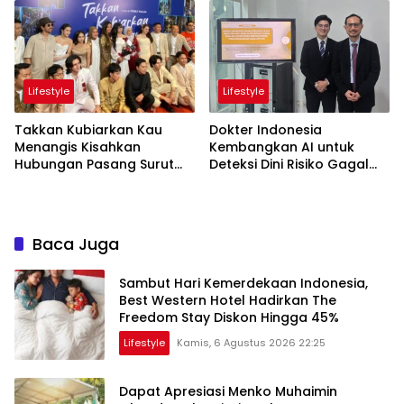
LokaryaFest 2026
Lewat Acara Where Hope
Begins
Lifestyle
Lifestyle
Takkan Kubiarkan Kau
Dokter Indonesia
Menangis Kisahkan
Kembangkan AI untuk
Hubungan Pasang Surut
Deteksi Dini Risiko Gagal
Orangtua dan Anak
Jantung
Baca Juga
Sambut Hari Kemerdekaan Indonesia,
Best Western Hotel Hadirkan The
Freedom Stay Diskon Hingga 45%
Lifestyle
Kamis, 6 Agustus 2026 22:25
Dapat Apresiasi Menko Muhaimin