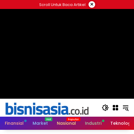
Langsung
×
Scroll Untuk Baca Artikel
ke
konten
Finansial
Market
Nasional
Industri
Teknologi