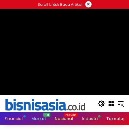
Langsung
×
Scroll Untuk Baca Artikel
ke
konten
Finansial
Market
Nasional
Industri
Teknologi