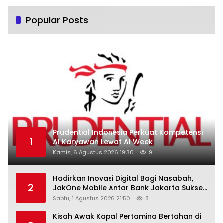
Popular Posts
Prudential Indonesia Perkuat Kompetensi
1
AI Karyawan Lewat AI Week
Kamis, 6 Agustus 2026 19:30
9
Hadirkan Inovasi Digital Bagi Nasabah,
2
JakOne Mobile Antar Bank Jakarta Sukses
Raih Digital Excellence Awards 2026
Sabtu, 1 Agustus 2026 21:50
8
Kisah Awak Kapal Pertamina Bertahan di