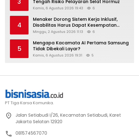
3
Tengah Risiko Pelayaran Selat Hormuz
Kamis, 6 Agustus 2026 19:43
6
Menaker Dorong Sistem Kerja Inklusif,
4
Disabilitas Harus Dapat Kesempatan
Setara
Minggu, 2 Agustus 2026 11:13
6
Mengapa Kacamata AI Pertama Samsung
5
Tidak Dibekali Layar?
Kamis, 6 Agustus 2026 19:31
5
PT Tiga Karsa Komunika.
Jalan Setiabudi I/26, Kecamatan Setiabudi, Karet
Jakarta Selatan 12920
081574567070