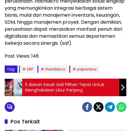
perusahaan. HashMicro menyediakan solusi lengkap
yang memungkinkan integrasi berbagai sistem
bisnis, mulai dari manajemen inventaris, keuangan,
SDM, hingga manajemen proyek. Dengan demikian,
perusahaan dapat merasakan manfaat penuh dari
digitalisasi dan memastikan semua departemen
bekerja secara sinergis. (saf)
Post Views:
146
Tag:
ERP
HashMicro
paperless
5 Alasan Saudi Jadi Pilihan Tepat Untuk
Menghabiskan Libur Panjang
Pos Terkait