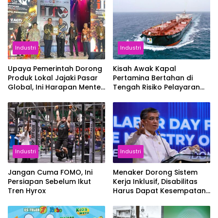
Industri
Industri
Upaya Pemerintah Dorong
Kisah Awak Kapal
Produk Lokal Jajaki Pasar
Pertamina Bertahan di
Global, Ini Harapan Menteri
Tengah Risiko Pelayaran
Perindustrian RI Lewat ILT
Selat Hormuz
dan IGT Expo 2026
Industri
Industri
Jangan Cuma FOMO, Ini
Menaker Dorong Sistem
Persiapan Sebelum Ikut
Kerja Inklusif, Disabilitas
Tren Hyrox
Harus Dapat Kesempatan
Setara