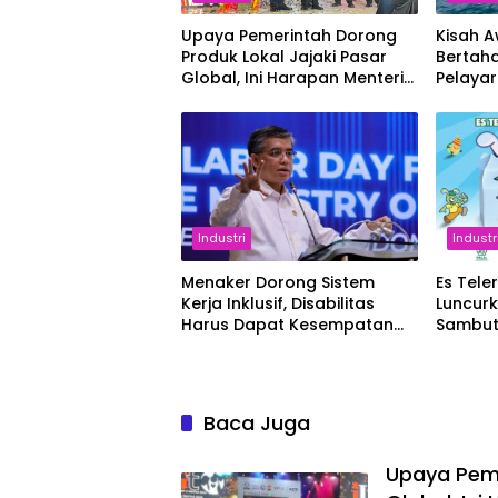
Upaya Pemerintah Dorong
Kisah 
Produk Lokal Jajaki Pasar
Bertaha
Global, Ini Harapan Menteri
Pelaya
Perindustrian RI Lewat ILT
dan IGT Expo 2026
Industri
Industr
Menaker Dorong Sistem
Es Tele
Kerja Inklusif, Disabilitas
Luncur
Harus Dapat Kesempatan
Sambut
Setara
Baca Juga
Upaya Peme