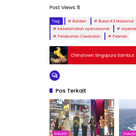
Post Views:
8
Tag:
Banten
Bulan K3 Nasional
keselamatan operasional
layana
Pelabuhan Ciwandan
Pelindo
Chinatown Singapura Sambut T
Pos Terkait
Industri
Industr