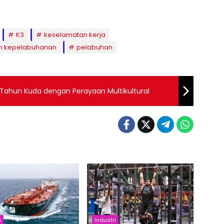
K3
keselamatan kerja
n kepelabuhanan
pelabuhan
ahun Kuda dengan Perayaan Multikultural
i
Industri