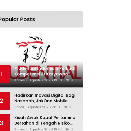
Popular Posts
Prudential Indonesia Perkuat
1
Kompetensi AI Karyawan
Lewat AI Week
Kamis, 6 Agustus 2026 19:30
9
Hadirkan Inovasi Digital Bagi
2
Nasabah, JakOne Mobile
Antar Bank Jakarta Sukses
Sabtu, 1 Agustus 2026 21:50
8
Raih Digital Excellence
Awards 2026
Kisah Awak Kapal Pertamina
3
Bertahan di Tengah Risiko
Pelayaran Selat Hormuz
Kamis, 6 Agustus 2026 19:43
6