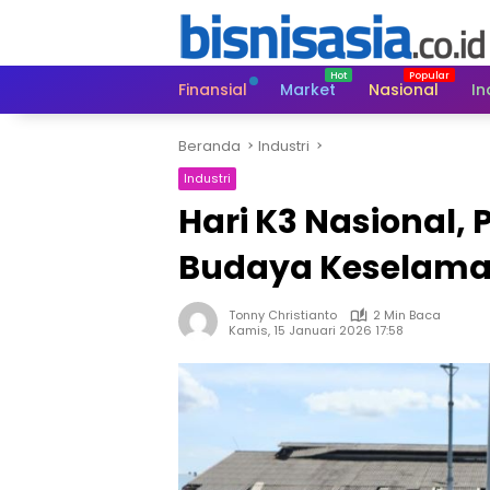
Langsung
ke
konten
Finansial
Market
Nasional
In
Beranda
Industri
Industri
Hari K3 Nasional,
Budaya Keselama
Tonny Christianto
2 Min Baca
Kamis, 15 Januari 2026 17:58