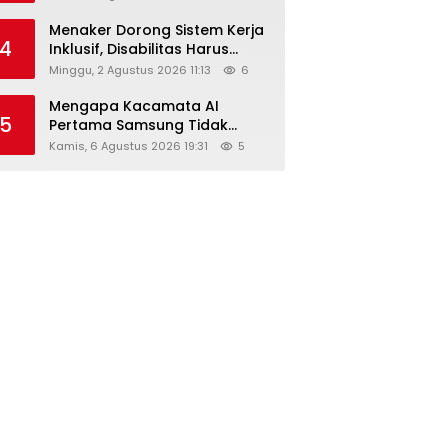
Menaker Dorong Sistem Kerja
4
Inklusif, Disabilitas Harus
Dapat Kesempatan Setara
Minggu, 2 Agustus 2026 11:13
6
Mengapa Kacamata AI
5
Pertama Samsung Tidak
Dibekali Layar?
Kamis, 6 Agustus 2026 19:31
5