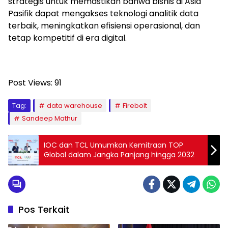
strategis untuk memastikan bahwa bisnis di Asia
Pasifik dapat mengakses teknologi analitik data
terbaik, meningkatkan efisiensi operasional, dan
tetap kompetitif di era digital.
Post Views:
91
Tag:
data warehouse
Firebolt
Sandeep Mathur
IOC dan TCL Umumkan Kemitraan TOP
Global dalam Jangka Panjang hingga 2032
Pos Terkait