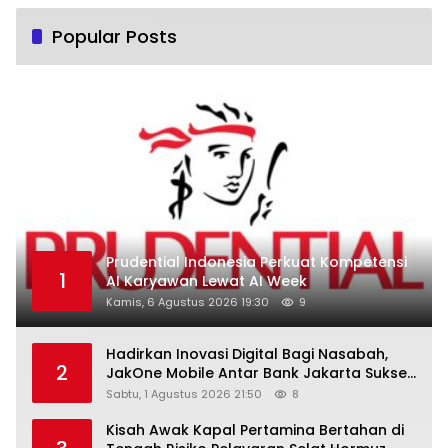
Popular Posts
Prudential Indonesia Perkuat Kompetensi
1
AI Karyawan Lewat AI Week
Kamis, 6 Agustus 2026 19:30
9
Hadirkan Inovasi Digital Bagi Nasabah,
2
JakOne Mobile Antar Bank Jakarta Sukses
Raih Digital Excellence Awards 2026
Sabtu, 1 Agustus 2026 21:50
8
Kisah Awak Kapal Pertamina Bertahan di