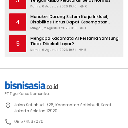
3
Tengah Risiko Pelayaran Selat Hormuz
Kamis, 6 Agustus 2026 19:43
6
Menaker Dorong Sistem Kerja Inklusif,
4
Disabilitas Harus Dapat Kesempatan
Setara
Minggu, 2 Agustus 2026 11:13
6
Mengapa Kacamata AI Pertama Samsung
5
Tidak Dibekali Layar?
Kamis, 6 Agustus 2026 19:31
5
PT Tiga Karsa Komunika.
Jalan Setiabudi I/26, Kecamatan Setiabudi, Karet
Jakarta Selatan 12920
081574567070