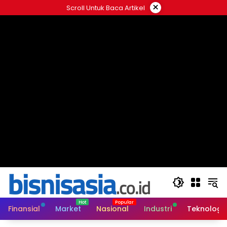
Langsung
×
Scroll Untuk Baca Artikel
ke
konten
Finansial
Market
Nasional
Industri
Teknologi