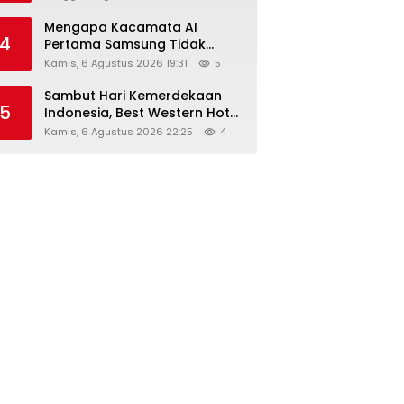
Mengapa Kacamata AI
4
Pertama Samsung Tidak
Dibekali Layar?
Kamis, 6 Agustus 2026 19:31
5
Sambut Hari Kemerdekaan
5
Indonesia, Best Western Hotel
Hadirkan The Freedom Stay
Kamis, 6 Agustus 2026 22:25
4
Diskon Hingga 45%