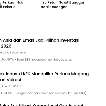
g Perkuat Hak
126 Petani Sawit Banggai
f Pekerja
soal Keuangan
 Asia dan Emas Jadi Pilihan Investasi
I 2026
a, 21 Juli 2026 20:23
D, JAKARTA – Bank DBS Indonesia menilai peluang…
ak Industri KEK Mandalika Perluas Magang
han Vokasi
, 4 Juli 2026 19:20
ID, LOMBOK – Pengembangan kawasan ekonomi khusus (KEK)…
uka Sertifikasi Kompetensi Gratis bagi