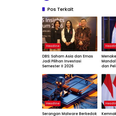
Pos Terkait
Headline
Headli
DBS: Saham Asia dan Emas
Menaker
Jadi Pilihan Investasi
Mandal
Semester II 2026
dan Pel
Headline
Headli
Serangan Malware Berkedok
Kemnak