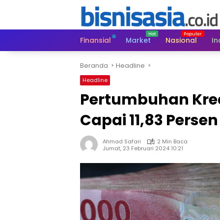
Langsung
ke
konten
Finansial
Market
Nasional
In
Beranda
Headline
Headline
Pertumbuhan Kred
Capai 11,83 Persen
Ahmad Safari
2 Min Baca
Jumat, 23 Februari 2024 10:21