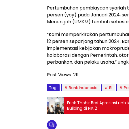
Pertumbuhan pembiayaan syariah te
persen (yoy) pada Januari 2024, sem
Menengah (UMKM) tumbuh sebesar 8
“Kami memperkirakan pertumbuhan k
12 persen sepanjang tahun 2024. Ba
implementasi kebijakan makroprud
kolaborasi dengan Pemerintah, oto
perbankan, dan pelaku usaha,” ungka
Post Views:
211
Tag:
Bank Indonesia
BI
Pe
Erick Thohir Beri Apresiasi un
Building di PIK 2