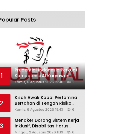
Popular Posts
Prudential Indonesia Perkuat
1
Kompetensi AI Karyawan
Lewat AI Week
Kamis, 6 Agustus 2026 19:30
9
Kisah Awak Kapal Pertamina
2
Bertahan di Tengah Risiko
Pelayaran Selat Hormuz
Kamis, 6 Agustus 2026 19:43
6
Menaker Dorong Sistem Kerja
3
Inklusif, Disabilitas Harus
Dapat Kesempatan Setara
Minggu, 2 Agustus 2026 11:13
6