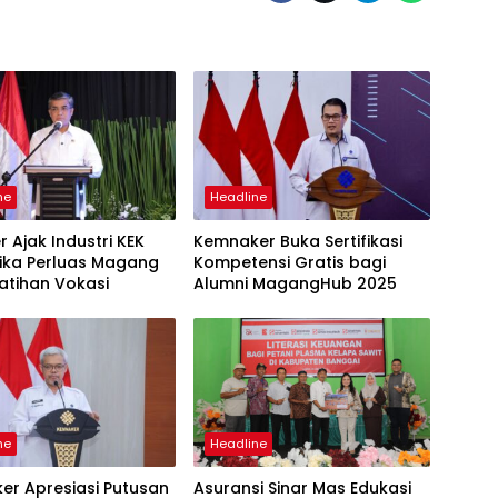
ne
Headline
 Ajak Industri KEK
Kemnaker Buka Sertifikasi
ika Perluas Magang
Kompetensi Gratis bagi
atihan Vokasi
Alumni MagangHub 2025
ne
Headline
er Apresiasi Putusan
Asuransi Sinar Mas Edukasi