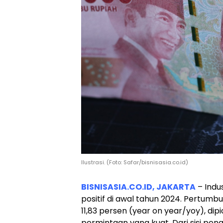
Ilustrasi. (Foto: Safar/bisnisasia.co.id)
BISNISASIA.CO.ID, JAKARTA
– Indu
positif di awal tahun 2024. Pertum
11,83 persen (year on year/yoy), d
permintaan yang kuat. Dari sisi pe