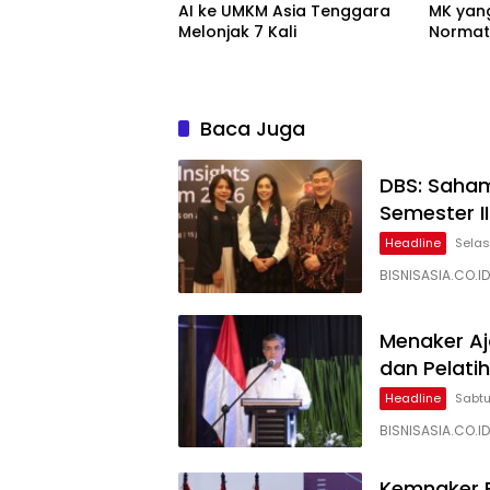
AI ke UMKM Asia Tenggara
MK yan
Melonjak 7 Kali
Normati
Baca Juga
DBS: Saham
Semester I
Headline
Selas
BISNISASIA.CO.I
Menaker Aj
dan Pelati
Headline
Sabtu
BISNISASIA.CO.
Kemnaker B