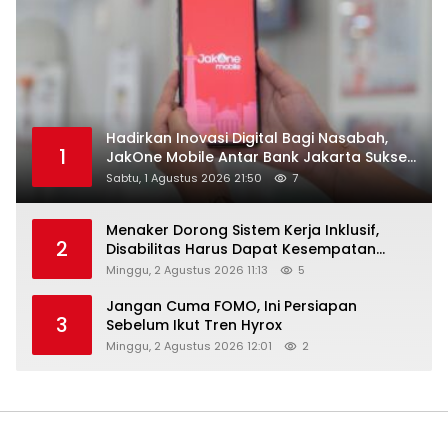
Hadirkan Inovasi Digital Bagi Nasabah,
1
JakOne Mobile Antar Bank Jakarta Sukses
Raih Digital Excellence Awards 2026
Sabtu, 1 Agustus 2026 21:50
7
Menaker Dorong Sistem Kerja Inklusif,
2
Disabilitas Harus Dapat Kesempatan
Setara
Minggu, 2 Agustus 2026 11:13
5
Jangan Cuma FOMO, Ini Persiapan
3
Sebelum Ikut Tren Hyrox
Minggu, 2 Agustus 2026 12:01
2