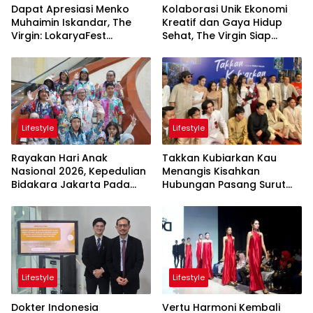
Dapat Apresiasi Menko
Kolaborasi Unik Ekonomi
Muhaimin Iskandar, The
Kreatif dan Gaya Hidup
Virgin: LokaryaFest
Sehat, The Virgin Siap
Panggung Keren Sukses
Meriahkan Panggung
Pertemukan Kolaborasi
LokaryaFest 2026
Apik
Lifestyle
Lifestyle
Rayakan Hari Anak
Takkan Kubiarkan Kau
Nasional 2026, Kepedulian
Menangis Kisahkan
Bidakara Jakarta Pada
Hubungan Pasang Surut
Tumbuh Kembang Anak
Orangtua dan Anak
Lewat Acara Where Hope
Begins
Lifestyle
Lifestyle
Dokter Indonesia
Vertu Harmoni Kembali