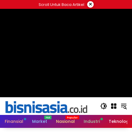
Langsung
×
Scroll Untuk Baca Artikel
ke
konten
Finansial
Market
Nasional
Industri
Teknologi