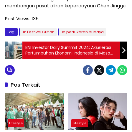
membangun pusat aliran kepercayaan Chen Jinggu.
Post Views:
135
Tag:
Festival Gutian
pertukaran budaya
BNI Investor Daily Summit 2024: Akselerasi
Pertumbuhan Ekonomi Indonesia di Masa
Transisi
Pos Terkait
Lifestyle
Lifestyle