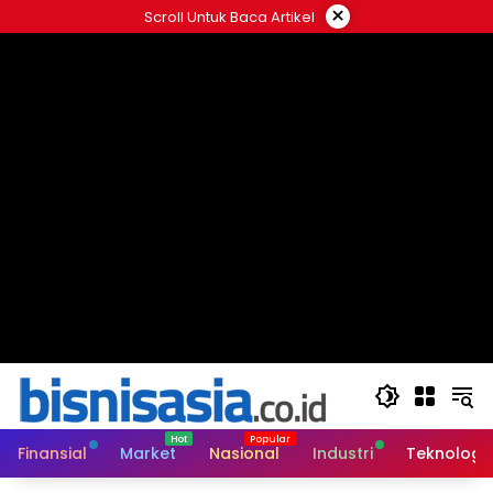
Langsung
×
Scroll Untuk Baca Artikel
ke
konten
Finansial
Market
Nasional
Industri
Teknologi