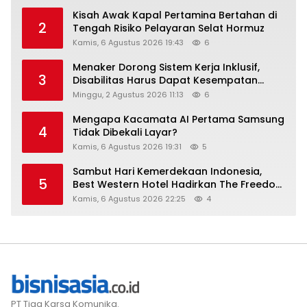
Kisah Awak Kapal Pertamina Bertahan di
2
Tengah Risiko Pelayaran Selat Hormuz
Kamis, 6 Agustus 2026 19:43
6
Menaker Dorong Sistem Kerja Inklusif,
3
Disabilitas Harus Dapat Kesempatan
Setara
Minggu, 2 Agustus 2026 11:13
6
Mengapa Kacamata AI Pertama Samsung
4
Tidak Dibekali Layar?
Kamis, 6 Agustus 2026 19:31
5
Sambut Hari Kemerdekaan Indonesia,
5
Best Western Hotel Hadirkan The Freedom
Stay Diskon Hingga 45%
Kamis, 6 Agustus 2026 22:25
4
PT Tiga Karsa Komunika.