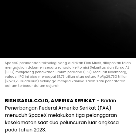
SpaceX, perusahaan teknologi yang didirikan Elon Musk, dilaporkan telah
mengajukan dokumen secara rahasia ke Komisi Sekuritas dan Bursa AS
(SEC) menjelang penawaran umum perdana (IPO). Menurut Bloomberg,
valuasi IPO ini bisa mencapai $1,75 triliun atau setara RpRp29.750 triliun
(Rp29,75 kuadriliun) sehingga menjadikannya salah satu pencatatan
saham terbesar dalam sejarah
BISNISASIA.CO.ID, AMERIKA SERIKAT
– Badan
Penerbangan Federal Amerika Serikat (FAA)
menuduh SpaceX melakukan tiga pelanggaran
keselamatan saat dua peluncuran luar angkasa
pada tahun 2023.