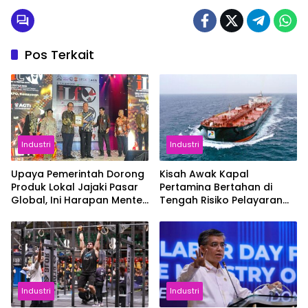
Pos Terkait
Industri
Industri
Upaya Pemerintah Dorong
Kisah Awak Kapal
Produk Lokal Jajaki Pasar
Pertamina Bertahan di
Global, Ini Harapan Menteri
Tengah Risiko Pelayaran
Perindustrian RI Lewat ILT
Selat Hormuz
dan IGT Expo 2026
Industri
Industri