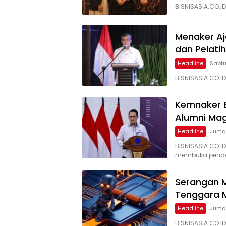
BISNISASIA.CO.I
Menaker Aj
dan Pelati
Headline
Sabtu
BISNISASIA.CO.
Kemnaker B
Alumni Ma
Headline
Jumat
BISNISASIA.CO.I
membuka penda
Serangan M
Tenggara M
Headline
Jumat
BISNISASIA.CO.I