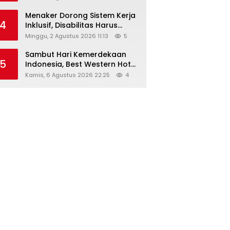
Menaker Dorong Sistem Kerja
4
Inklusif, Disabilitas Harus
Dapat Kesempatan Setara
Minggu, 2 Agustus 2026 11:13
5
Sambut Hari Kemerdekaan
5
Indonesia, Best Western Hotel
Hadirkan The Freedom Stay
Kamis, 6 Agustus 2026 22:25
4
Diskon Hingga 45%