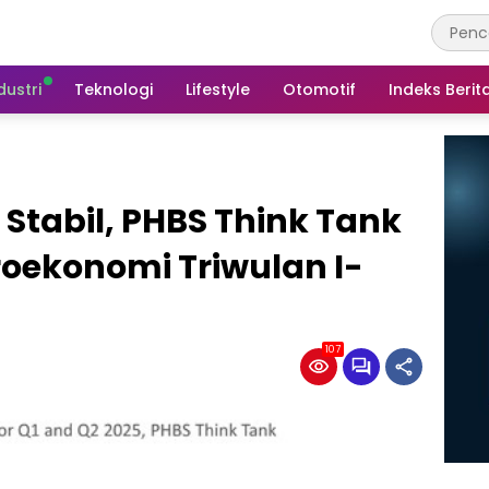
dustri
Teknologi
Lifestyle
Otomotif
Indeks Berit
Stabil, PHBS Think Tank
roekonomi Triwulan I-
107