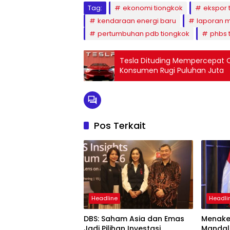
Tag:
ekonomi tiongkok
ekspor 
kendaraan energi baru
laporan 
pertumbuhan pdb tiongkok
phbs t
Tesla Dituding Mempercepat O
Konsumen Rugi Puluhan Juta
Pos Terkait
Headline
Headli
DBS: Saham Asia dan Emas
Menaker
Jadi Pilihan Investasi
Mandal