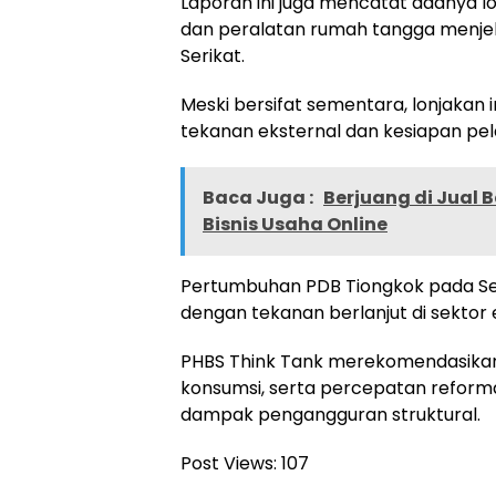
Laporan ini juga mencatat adanya l
dan peralatan rumah tangga menjel
Serikat.
Meski bersifat sementara, lonjakan
tekanan eksternal dan kesiapan pel
Baca Juga :
Berjuang di Jual 
Bisnis Usaha Online
Pertumbuhan PDB Tiongkok pada Se
dengan tekanan berlanjut di sektor 
PHBS Think Tank merekomendasikan p
konsumsi, serta percepatan reforma
dampak pengangguran struktural.
Post Views:
107