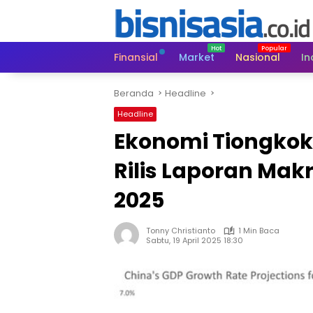
Langsung
ke
konten
Finansial
Market
Nasional
In
Beranda
Headline
Headline
Ekonomi Tiongkok 
Rilis Laporan Mak
2025
Tonny Christianto
1 Min Baca
Sabtu, 19 April 2025 18:30