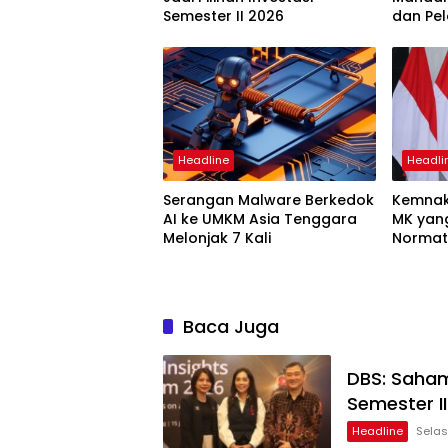
Semester II 2026
dan Pel
Headline
Headli
Serangan Malware Berkedok
Kemnak
AI ke UMKM Asia Tenggara
MK yan
Melonjak 7 Kali
Normati
Baca Juga
DBS: Saham
Semester I
Headline
Selas