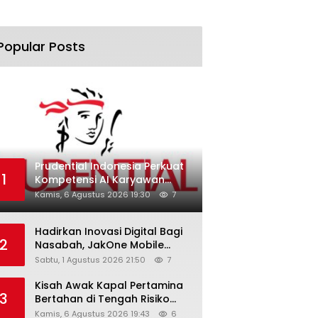
Popular Posts
Prudential Indonesia Perkuat
1
Kompetensi AI Karyawan
Lewat AI Week
Kamis, 6 Agustus 2026 19:30
7
Hadirkan Inovasi Digital Bagi
2
Nasabah, JakOne Mobile
Antar Bank Jakarta Sukses
Sabtu, 1 Agustus 2026 21:50
7
Raih Digital Excellence
Awards 2026
Kisah Awak Kapal Pertamina
3
Bertahan di Tengah Risiko
Pelayaran Selat Hormuz
Kamis, 6 Agustus 2026 19:43
6