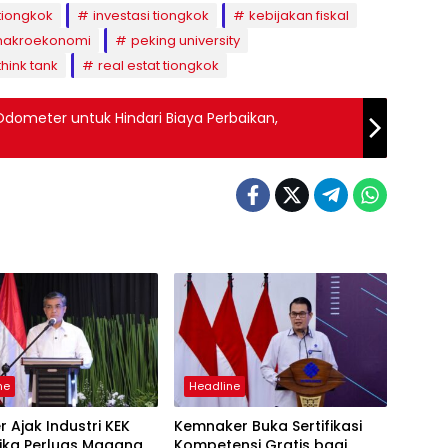
tiongkok
investasi tiongkok
kebijakan fiskal
makroekonomi
peking university
hink tank
real estat tiongkok
dometer untuk Hindari Biaya Perbaikan,
ne
Headline
 Ajak Industri KEK
Kemnaker Buka Sertifikasi
ika Perluas Magang
Kompetensi Gratis bagi