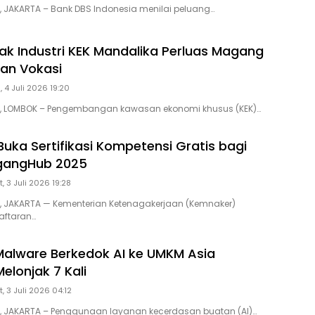
D, JAKARTA – Bank DBS Indonesia menilai peluang…
ak Industri KEK Mandalika Perluas Magang
han Vokasi
, 4 Juli 2026 19:20
ID, LOMBOK – Pengembangan kawasan ekonomi khusus (KEK)…
uka Sertifikasi Kompetensi Gratis bagi
gangHub 2025
, 3 Juli 2026 19:28
D, JAKARTA — Kementerian Ketenagakerjaan (Kemnaker)
ftaran…
alware Berkedok AI ke UMKM Asia
elonjak 7 Kali
, 3 Juli 2026 04:12
D, JAKARTA – Penggunaan layanan kecerdasan buatan (AI)…