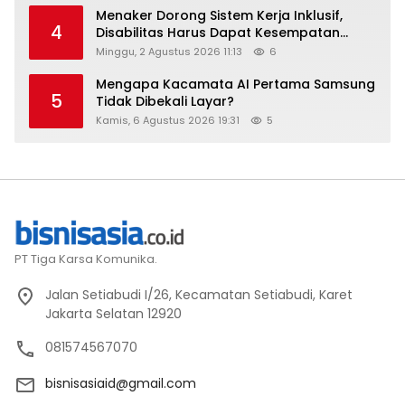
Menaker Dorong Sistem Kerja Inklusif,
4
Disabilitas Harus Dapat Kesempatan
Setara
Minggu, 2 Agustus 2026 11:13
6
Mengapa Kacamata AI Pertama Samsung
5
Tidak Dibekali Layar?
Kamis, 6 Agustus 2026 19:31
5
PT Tiga Karsa Komunika.
Jalan Setiabudi I/26, Kecamatan Setiabudi, Karet
Jakarta Selatan 12920
081574567070
bisnisasiaid@gmail.com