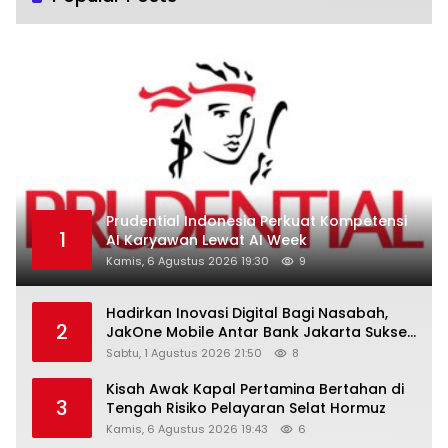
Prudential Indonesia Perkuat Kompetensi
1
AI Karyawan Lewat AI Week
Kamis, 6 Agustus 2026 19:30
9
Hadirkan Inovasi Digital Bagi Nasabah,
2
JakOne Mobile Antar Bank Jakarta Sukses
Raih Digital Excellence Awards 2026
Sabtu, 1 Agustus 2026 21:50
8
Kisah Awak Kapal Pertamina Bertahan di
3
Tengah Risiko Pelayaran Selat Hormuz
Kamis, 6 Agustus 2026 19:43
6