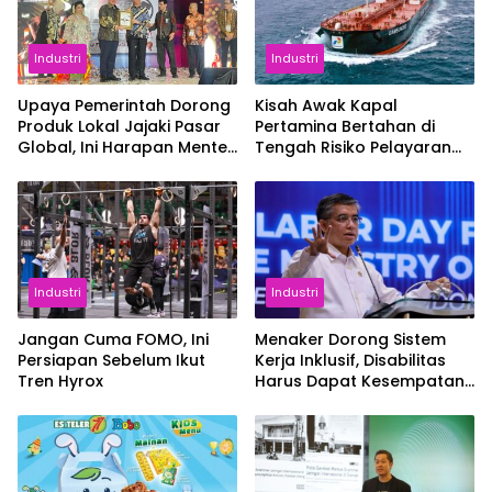
Industri
Industri
Upaya Pemerintah Dorong
Kisah Awak Kapal
Produk Lokal Jajaki Pasar
Pertamina Bertahan di
Global, Ini Harapan Menteri
Tengah Risiko Pelayaran
Perindustrian RI Lewat ILT
Selat Hormuz
dan IGT Expo 2026
Industri
Industri
Jangan Cuma FOMO, Ini
Menaker Dorong Sistem
Persiapan Sebelum Ikut
Kerja Inklusif, Disabilitas
Tren Hyrox
Harus Dapat Kesempatan
Setara