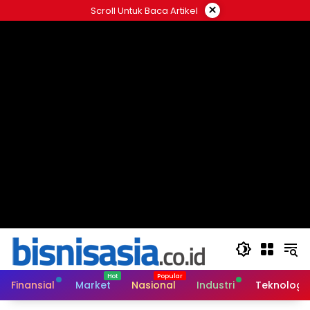
Langsung
×
Scroll Untuk Baca Artikel
ke
konten
Finansial
Market
Nasional
Industri
Teknologi