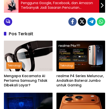
Pengguna Google, Facebook, dan Amazon
Terbanyak Jadi Sasaran Pencurian
Kredensial Tahun 2024
Pos Terkait
Teknologi
Teknologi
Mengapa Kacamata AI
realme P4 Series Meluncur,
Pertama Samsung Tidak
Andalkan Baterai Jumbo
Dibekali Layar?
untuk Gaming