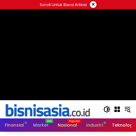
Langsung
×
Scroll Untuk Baca Artikel
ke
konten
Finansial
Market
Nasional
Industri
Teknologi