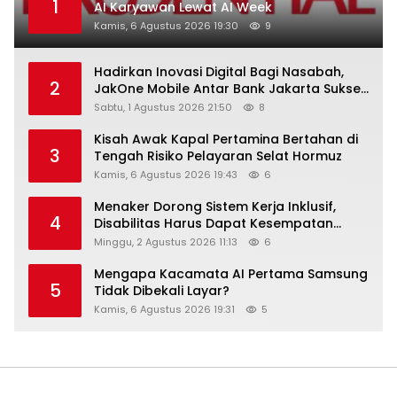
1
AI Karyawan Lewat AI Week
Kamis, 6 Agustus 2026 19:30
9
Hadirkan Inovasi Digital Bagi Nasabah,
2
JakOne Mobile Antar Bank Jakarta Sukses
Raih Digital Excellence Awards 2026
Sabtu, 1 Agustus 2026 21:50
8
Kisah Awak Kapal Pertamina Bertahan di
3
Tengah Risiko Pelayaran Selat Hormuz
Kamis, 6 Agustus 2026 19:43
6
Menaker Dorong Sistem Kerja Inklusif,
4
Disabilitas Harus Dapat Kesempatan
Setara
Minggu, 2 Agustus 2026 11:13
6
Mengapa Kacamata AI Pertama Samsung
5
Tidak Dibekali Layar?
Kamis, 6 Agustus 2026 19:31
5