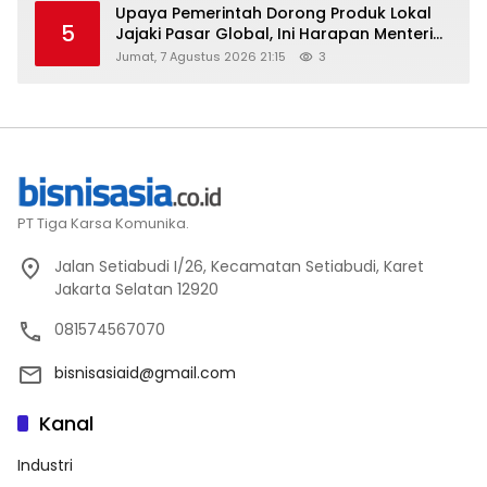
Upaya Pemerintah Dorong Produk Lokal
5
Jajaki Pasar Global, Ini Harapan Menteri
Perindustrian RI Lewat ILT dan IGT Expo
Jumat, 7 Agustus 2026 21:15
3
2026
PT Tiga Karsa Komunika.
Jalan Setiabudi I/26, Kecamatan Setiabudi, Karet
Jakarta Selatan 12920
081574567070
bisnisasiaid@gmail.com
Kanal
Industri