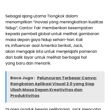
Sebagai ajang utama Tiongkok dalam
menampilkan “Inovasi yang meningkatkan kualitas
hidup”, Cantor Fair memberikan kesempatan
kepada pembeli global untuk melihat gambaran
masa depan gaya hidup sehari-hari. Kali
ini,
influencer
asal Amerika Serikat, Jack,
akan mengajak kita untuk menjelajahi pameran
dari balik layar untuk melihat berbagai hal
yang baru dan menarik.
Baca Juga :
Peluncuran Terbesar Canva:
Rangkaian Aplikasi Visual 2.0 yang Siap
Ubah Masa Depan Kreativitas dan
Produktivitas
Di area produk hewan peliharaan, Jack mencoba