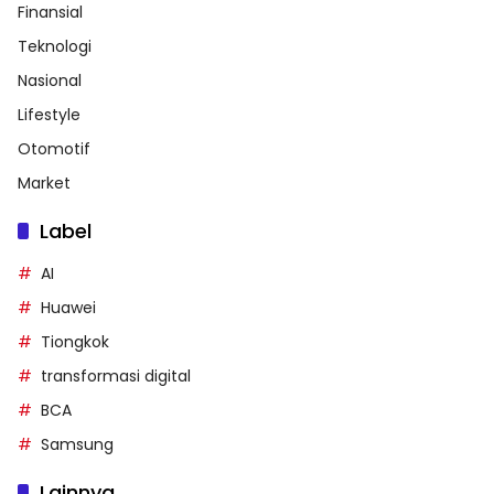
Finansial
Teknologi
Nasional
Lifestyle
Otomotif
Market
Label
AI
Huawei
Tiongkok
transformasi digital
BCA
Samsung
Lainnya