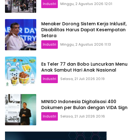
Industri
Minggu, 2 Agustus 2026 12:01
Menaker Dorong Sistem Kerja Inklusif,
Disabilitas Harus Dapat Kesempatan
Setara
Industri
Minggu, 2 Agustus 2026 11:13
Es Teler 77 dan Bobo Luncurkan Menu
Anak Sambut Hari Anak Nasional
Industri
Selasa, 21 Juli 2026 20:19
MINISO Indonesia Digitalisasi 400
Dokumen per Bulan dengan VIDA Sign
Industri
Selasa, 21 Juli 2026 20:16