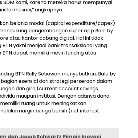
ces SDM kami, karena mereka harus mempunyai
nsformasi ini,” ungkapnya.
an belanja modal (capital expenditure/capex)
uk mendukung pengembangan super app Bale by
re atau kantor cabang digital. Hal ini tidak
ng BTN yakni menjadi bank transaksional yang
 BTN dapat memiliki mesin funding atau
Funding BTN Rully Setiawan menyebutkan, Bale by
bagian esensial dari strategi perseroan dalam
gan dan giro (current account savings
ndividu maupun institusi. Dengan adanya dana
 memiliki ruang untuk meningkatkan
 melalui margin bunga bersih (net interest
m dan Jacob Schwartz Pimpin Inovasi