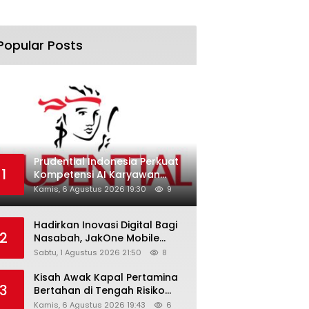
Popular Posts
Prudential Indonesia Perkuat
1
Kompetensi AI Karyawan
Lewat AI Week
Kamis, 6 Agustus 2026 19:30
9
Hadirkan Inovasi Digital Bagi
2
Nasabah, JakOne Mobile
Antar Bank Jakarta Sukses
Sabtu, 1 Agustus 2026 21:50
8
Raih Digital Excellence
Awards 2026
Kisah Awak Kapal Pertamina
3
Bertahan di Tengah Risiko
Pelayaran Selat Hormuz
Kamis, 6 Agustus 2026 19:43
6