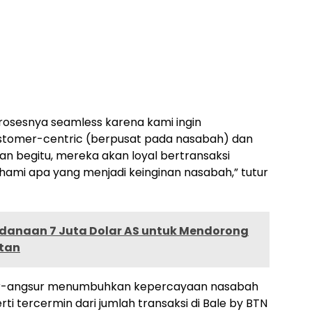
sesnya seamless karena kami ingin
tomer-centric (berpusat pada nasabah) dan
n begitu, mereka akan loyal bertransaksi
ami apa yang menjadi keinginan nasabah,” tutur
danaan 7 Juta Dolar AS untuk Mendorong
tan
sur-angsur menumbuhkan kepercayaan nasabah
rti tercermin dari jumlah transaksi di Bale by BTN