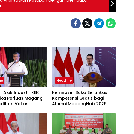
ia Prioritaskan Nasabah dengan Membuka
Customer Service Walk-In Baru
ne
Headline
 Ajak Industri KEK
Kemnaker Buka Sertifikasi
ika Perluas Magang
Kompetensi Gratis bagi
atihan Vokasi
Alumni MagangHub 2025