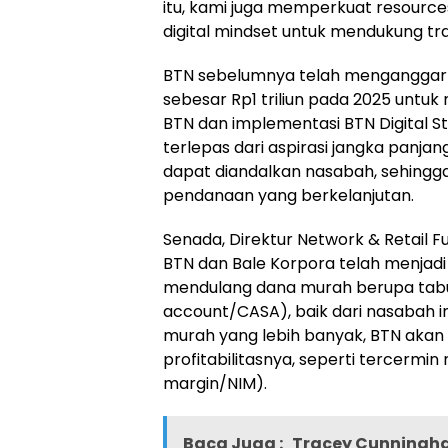
itu, kami juga memperkuat resour
digital mindset untuk mendukung tra
BTN sebelumnya telah menganggark
sebesar Rp1 triliun pada 2025 unt
BTN dan implementasi BTN Digital Sto
terlepas dari aspirasi jangka panja
dapat diandalkan nasabah, sehingga
pendanaan yang berkelanjutan.
Senada, Direktur Network & Retail 
BTN dan Bale Korpora telah menjadi 
mendulang dana murah berupa tabun
account/CASA), baik dari nasabah i
murah yang lebih banyak, BTN akan
profitabilitasnya, seperti tercermin
margin/NIM).
Baca Juga :
Tracey Cunningha