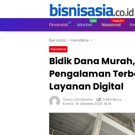
Langsung
ke
konten
Finansial
Market
Nasional
In
Beranda
Headline
Headline
Bidik Dana Murah
Pengalaman Terba
Layanan Digital
Tonny Christianto
3 Min Baca
Kamis, 16 Oktober 2025 16:19