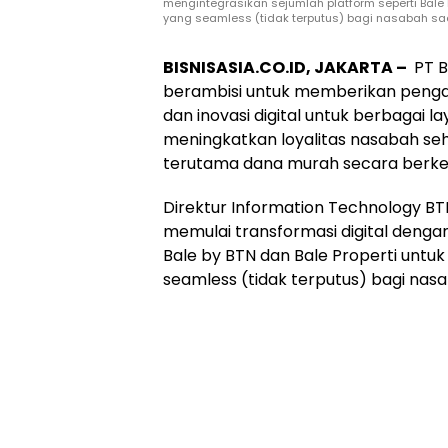
mengintegrasikan sejumlah platform seperti Bale
yang seamless (tidak terputus) bagi nasabah s
BISNISASIA.CO.ID, JAKARTA –
PT B
berambisi untuk memberikan pengal
dan inovasi digital untuk berbagai l
meningkatkan loyalitas nasabah se
terutama dana murah secara berkel
Direktur Information Technology BT
memulai transformasi digital denga
Bale by BTN dan Bale Properti unt
seamless (tidak terputus) bagi nas