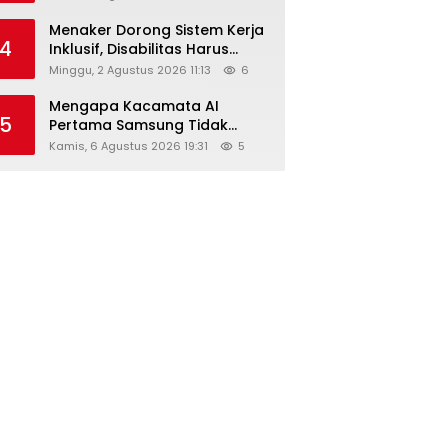
Menaker Dorong Sistem Kerja
4
Inklusif, Disabilitas Harus
Dapat Kesempatan Setara
Minggu, 2 Agustus 2026 11:13
6
Mengapa Kacamata AI
5
Pertama Samsung Tidak
Dibekali Layar?
Kamis, 6 Agustus 2026 19:31
5