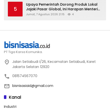
Upaya Pemerintah Dorong Produk Lokal
5
Jajaki Pasar Global, Ini Harapan Menteri
Perindustrian RI Lewat ILT dan IGT Expo
Jumat, 7 Agustus 2026 21:15
4
2026
PT Tiga Karsa Komunika.
Jalan Setiabudi I/26, Kecamatan Setiabudi, Karet
Jakarta Selatan 12920
081574567070
bisnisasiaid@gmail.com
Kanal
Industri