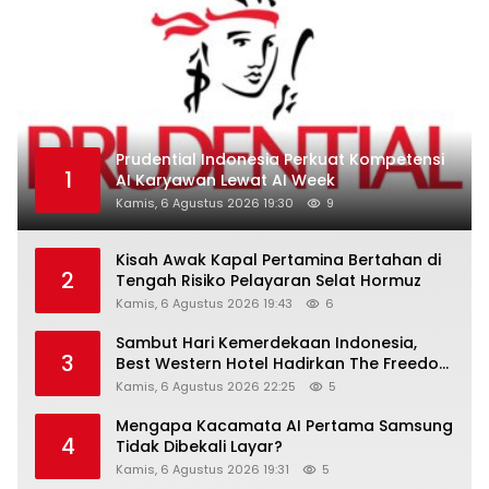
Prudential Indonesia Perkuat Kompetensi
1
AI Karyawan Lewat AI Week
Kamis, 6 Agustus 2026 19:30
9
Kisah Awak Kapal Pertamina Bertahan di
2
Tengah Risiko Pelayaran Selat Hormuz
Kamis, 6 Agustus 2026 19:43
6
Sambut Hari Kemerdekaan Indonesia,
3
Best Western Hotel Hadirkan The Freedom
Stay Diskon Hingga 45%
Kamis, 6 Agustus 2026 22:25
5
Mengapa Kacamata AI Pertama Samsung
4
Tidak Dibekali Layar?
Kamis, 6 Agustus 2026 19:31
5