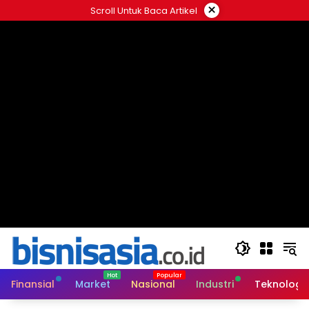
Langsung
×
Scroll Untuk Baca Artikel
ke
konten
Finansial
Market
Nasional
Industri
Teknologi