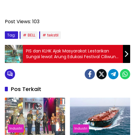
Post Views:
103
Tag:
BELL
tekstil
PIS dan KLHK Ajak Masyarakat Lestarikan
Sungai lewat Arung Edukasi Festival Ciliwung
SH IML
Pos Terkait
Industri
Industri