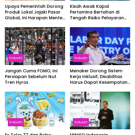
Upaya Pemerintah Dorong
Kisah Awak Kapal
Produk Lokal Jajaki Pasar
Pertamina Bertahan di
Global, Ini Harapan Menteri
Tengah Risiko Pelayaran
Perindustrian RI Lewat ILT
Selat Hormuz
dan IGT Expo 2026
Industri
Industri
Jangan Cuma FOMO, Ini
Menaker Dorong Sistem
Persiapan Sebelum Ikut
Kerja Inklusif, Disabilitas
Tren Hyrox
Harus Dapat Kesempatan
Setara
Industri
Industri