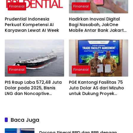
Finansial
Finansial
Prudential Indonesia
Hadirkan Inovasi Digital
Perkuat Kompetensi AI
Bagi Nasabah, JakOne
Karyawan Lewat AI Week
Mobile Antar Bank Jakarta
Sukses Raih Digital
Excellence Awards 2026
Finansial
Finansial
PIS Raup Laba 572,48 Juta
PGE Kantongi Fasilitas 75
Dolar pada 2025, Bisnis
Juta Dolar AS dari Mizuho
LNG dan Noncaptive
untuk Dukung Proyek
Tumbuh
Panas Bumi
Baca Juga
Dorong Sinergi BPD dan BPR dengan