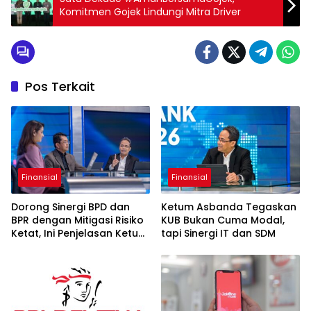
Komitmen Gojek Lindungi Mitra Driver
Pos Terkait
Finansial
Finansial
Dorong Sinergi BPD dan
Ketum Asbanda Tegaskan
BPR dengan Mitigasi Risiko
KUB Bukan Cuma Modal,
Ketat, Ini Penjelasan Ketum
tapi Sinergi IT dan SDM
Asbanda