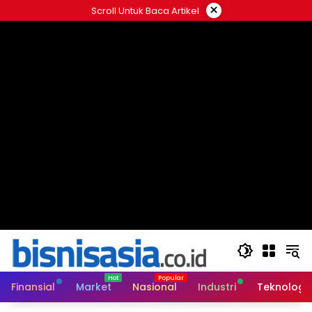
Langsung
×
Scroll Untuk Baca Artikel
ke
konten
Finansial
Market
Nasional
Industri
Teknologi