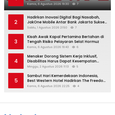
Kamis, 6 Agustus 2026 19:30
7
Hadirkan Inovasi Digital Bagi Nasabah,
2
JakOne Mobile Antar Bank Jakarta Sukses
Raih Digital Excellence Awards 2026
Sabtu, 1 Agustus 2026 21:50
7
Kisah Awak Kapal Pertamina Bertahan di
3
Tengah Risiko Pelayaran Selat Hormuz
Kamis, 6 Agustus 2026 19:43
6
Menaker Dorong Sistem Kerja Inklusif,
4
Disabilitas Harus Dapat Kesempatan
Setara
Minggu, 2 Agustus 2026 11:13
5
Sambut Hari Kemerdekaan Indonesia,
5
Best Western Hotel Hadirkan The Freedom
Stay Diskon Hingga 45%
Kamis, 6 Agustus 2026 22:25
4