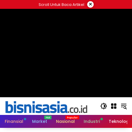
Langsung
×
Scroll Untuk Baca Artikel
ke
konten
Finansial
Market
Nasional
Industri
Teknologi