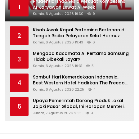
Prudential Indonesia Perkuat Kompetensi
1
AI Karyawan Lewat AI Week
Kamis, 6 Agustus 2026 19:30
9
Kisah Awak Kapal Pertamina Bertahan di
2
Tengah Risiko Pelayaran Selat Hormuz
Kamis, 6 Agustus 2026 19:43
6
Mengapa Kacamata AI Pertama Samsung
3
Tidak Dibekali Layar?
Kamis, 6 Agustus 2026 19:31
5
Sambut Hari Kemerdekaan Indonesia,
4
Best Western Hotel Hadirkan The Freedom
Stay Diskon Hingga 45%
Kamis, 6 Agustus 2026 22:25
4
Upaya Pemerintah Dorong Produk Lokal
5
Jajaki Pasar Global, Ini Harapan Menteri
Perindustrian RI Lewat ILT dan IGT Expo
Jumat, 7 Agustus 2026 21:15
3
2026