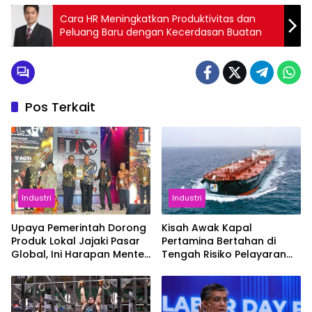
Cara HR Meningkatkan Produktivitas dan
Peluang Baru dengan Kecerdasan Buatan
Pos Terkait
Industri
Industri
Upaya Pemerintah Dorong
Kisah Awak Kapal
Produk Lokal Jajaki Pasar
Pertamina Bertahan di
Global, Ini Harapan Menteri
Tengah Risiko Pelayaran
Perindustrian RI Lewat ILT
Selat Hormuz
dan IGT Expo 2026