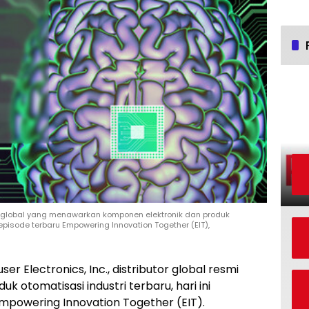
kala global yang menawarkan komponen elektronik dan produk
 episode terbaru Empowering Innovation Together (EIT),
er Electronics, Inc., distributor global resmi
 otomatisasi industri terbaru, hari ini
mpowering Innovation Together (EIT).