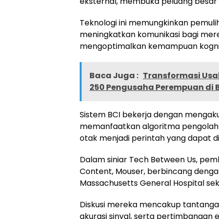
eksternal, membuka peluang besar d
Teknologi ini memungkinkan pemulih
meningkatkan komunikasi bagi mer
mengoptimalkan kemampuan kognit
Baca Juga :
Transformasi Usa
250 Pengusaha Perempuan di B
Sistem BCI bekerja dengan mengakui
memanfaatkan algoritma pengolah s
otak menjadi perintah yang dapat d
Dalam siniar Tech Between Us, pem
Content, Mouser, berbincang dengan 
Massachusetts General Hospital seka
Diskusi mereka mencakup tantangan
akurasi sinyal, serta pertimbangan