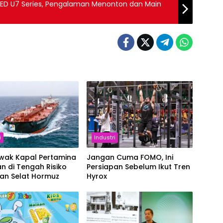
iLED U7 Series, Pengalaman Menonton dan Main
i
Industri
Awak Kapal Pertamina
Jangan Cuma FOMO, Ini
n di Tengah Risiko
Persiapan Sebelum Ikut Tren
ran Selat Hormuz
Hyrox