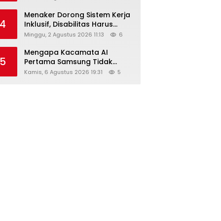
Menaker Dorong Sistem Kerja
4
Inklusif, Disabilitas Harus
Dapat Kesempatan Setara
Minggu, 2 Agustus 2026 11:13
6
Mengapa Kacamata AI
5
Pertama Samsung Tidak
Dibekali Layar?
Kamis, 6 Agustus 2026 19:31
5