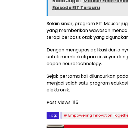
Baca Juga :
Mouser Electroni
Episode EIT Terbaru
Selain siniar, program EIT Mouser jug
yang memberikan wawasan mendalam
terapi berbasis otak yang digunaka
Dengan mengupas aplikasi dunia nya
untuk membekali para insinyur de
depan neurotechnology.
Sejak pertama kali diluncurkan pad
menjadi salah satu program edukasi
elektronik.
Post Views:
115
Tag:
Empowering Innovation Togeth