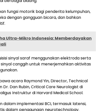
i berbagai bidang.
an fungsi motorik bagi penderita kelumpuhan,
eka dengan gangguan bicara, dan bahkan
if.
ha Ultra-Mikro Indonesia: Memberdayakan
ali
sisi sinyal saraf menggunakan elektroda serta
inyal canggih untuk menerjemahkan aktivitas
igunakan.
bawa acara Raymond Yin, Director, Technical
Dr. Dan Rubin, Critical Care Neurologist di
ligus Instruktur di Harvard Medical School.
 dalam implementasi BCI, termasuk latensi,
 etis dalam penggunaan neurotechnology.