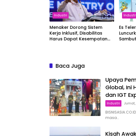
Industri
Industr
Menaker Dorong Sistem
Es Tele
Kerja Inklusif, Disabilitas
Luncur
Harus Dapat Kesempatan
Sambut
Setara
Baca Juga
Upaya Peme
Global, Ini
dan IGT Ex
Industri
Jumat,
BISNISASIA.CO.ID
masa…
Kisah Awak