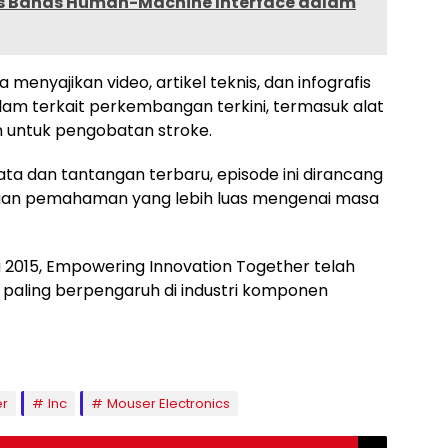
cs Bahas Human-Machine Interface dalam
a menyajikan video, artikel teknis, dan infografis
 terkait perkembangan terkini, termasuk alat
n untuk pengobatan stroke.
ta dan tantangan terbaru, episode ini dirancang
ngan pemahaman yang lebih luas mengenai masa
a 2015, Empowering Innovation Together telah
 paling berpengaruh di industri komponen
er
Inc
Mouser Electronics