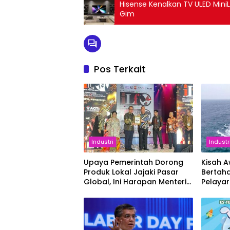
Hisense Kenalkan TV ULED Min
Gim
Pos Terkait
Industri
Industr
Upaya Pemerintah Dorong
Kisah 
Produk Lokal Jajaki Pasar
Bertaha
Global, Ini Harapan Menteri
Pelaya
Perindustrian RI Lewat ILT
dan IGT Expo 2026