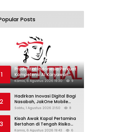
Popular Posts
Prudential Indonesia Perkuat
1
Kompetensi AI Karyawan
Lewat AI Week
Kamis, 6 Agustus 2026 19:30
9
Hadirkan Inovasi Digital Bagi
2
Nasabah, JakOne Mobile
Antar Bank Jakarta Sukses
Sabtu, 1 Agustus 2026 21:50
8
Raih Digital Excellence
Awards 2026
Kisah Awak Kapal Pertamina
3
Bertahan di Tengah Risiko
Pelayaran Selat Hormuz
Kamis, 6 Agustus 2026 19:43
6