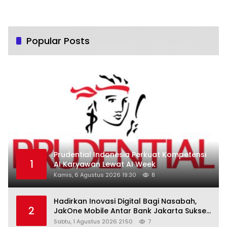
Popular Posts
Prudential Indonesia Perkuat Kompetensi
1
AI Karyawan Lewat AI Week
Kamis, 6 Agustus 2026 19:30
8
Hadirkan Inovasi Digital Bagi Nasabah,
2
JakOne Mobile Antar Bank Jakarta Sukses
Raih Digital Excellence Awards 2026
Sabtu, 1 Agustus 2026 21:50
7