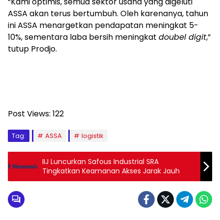
“Kami optimis, semua sektor usaha yang digeluti
ASSA akan terus bertumbuh. Oleh karenanya, tahun
ini ASSA menargetkan pendapatan meningkat 5-
10%, sementara laba bersih meningkat
doubel digit
,”
tutup Prodjo.
Post Views:
122
Tag:
ASSA
logistik
IIJ Luncurkan Safous Industrial SRA
Tingkatkan Keamanan Akses Jarak Jauh