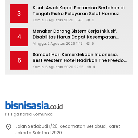
Kisah Awak Kapal Pertamina Bertahan di
3
Tengah Risiko Pelayaran Selat Hormuz
Kamis, 6 Agustus 2026 19:43
6
Menaker Dorong Sistem Kerja Inklusif,
4
Disabilitas Harus Dapat Kesempatan
Setara
Minggu, 2 Agustus 2026 11:13
5
Sambut Hari Kemerdekaan Indonesia,
5
Best Western Hotel Hadirkan The Freedom
Stay Diskon Hingga 45%
Kamis, 6 Agustus 2026 22:25
4
PT Tiga Karsa Komunika.
Jalan Setiabudi I/26, Kecamatan Setiabudi, Karet
Jakarta Selatan 12920