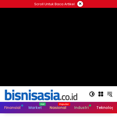
Langsung
×
Scroll Untuk Baca Artikel
ke
konten
Finansial
Market
Nasional
Industri
Teknologi