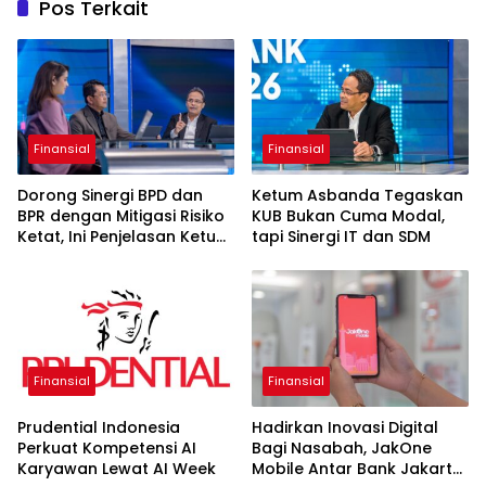
Pos Terkait
Finansial
Finansial
Dorong Sinergi BPD dan
Ketum Asbanda Tegaskan
BPR dengan Mitigasi Risiko
KUB Bukan Cuma Modal,
Ketat, Ini Penjelasan Ketum
tapi Sinergi IT dan SDM
Asbanda
Finansial
Finansial
Prudential Indonesia
Hadirkan Inovasi Digital
Perkuat Kompetensi AI
Bagi Nasabah, JakOne
Karyawan Lewat AI Week
Mobile Antar Bank Jakarta