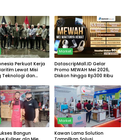
Market
nesia Perkuat Kerja
DatascripMall.ID Gelar
ritim Lewat Misi
Promo MEWAH Mei 2026,
 Teknologi dan
Diskon hingga Rp300 Ribu
nan
Market
Sukses Bangun
Kawan Lama Solution
se Kuliner ala Mie
Tampilkan Solusi