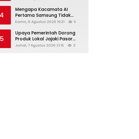
Diskon Hingga 45%
Mengapa Kacamata AI
4
Pertama Samsung Tidak
Dibekali Layar?
Kamis, 6 Agustus 2026 19:31
5
Upaya Pemerintah Dorong
5
Produk Lokal Jajaki Pasar
Global, Ini Harapan Menteri
Jumat, 7 Agustus 2026 21:15
3
Perindustrian RI Lewat ILT dan
IGT Expo 2026