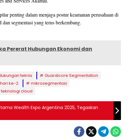
les and Services Akamai.
 pilar penting dalam menjaga postur keamanan perusahaan di
 dan segmentasi yang terus berkembang.
ika Pererat Hubungan Ekonomi dan
dukungan teknis
Guardicore Segmentation
hari ke-2
mikrosegmentasi
teknologi cloud
tama Wealth Expo Argentina 2025, Tegaskan