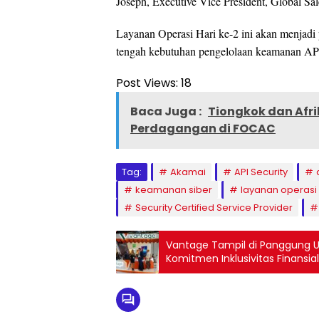
Joseph, Executive Vice President, Global Sa
Layanan Operasi Hari ke-2 ini akan menjadi
tengah kebutuhan pengelolaan keamanan API
Post Views:
18
Baca Juga :
Tiongkok dan Afr
Perdagangan di FOCAC
Tag:
Akamai
API Security
keamanan siber
layanan operasi 
Security Certified Service Provider
Vantage Tampil di Panggung U
Komitmen Inklusivitas Finansial