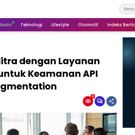
dustri
Teknologi
Lifestyle
Otomotif
Indeks Berit
itra dengan Layanan
2 untuk Keamanan API
egmentation
18