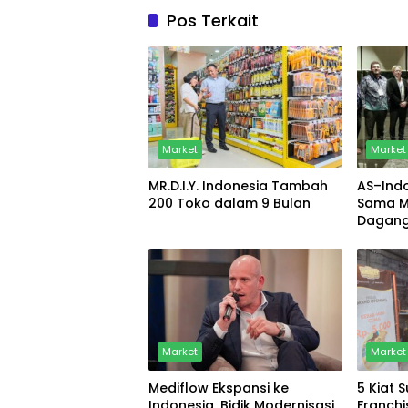
Pos Terkait
Market
Market
MR.D.I.Y. Indonesia Tambah
AS–Indo
200 Toko dalam 9 Bulan
Sama Ma
Dagang
Keama
Market
Market
Mediflow Ekspansi ke
5 Kiat 
Indonesia, Bidik Modernisasi
Franchi