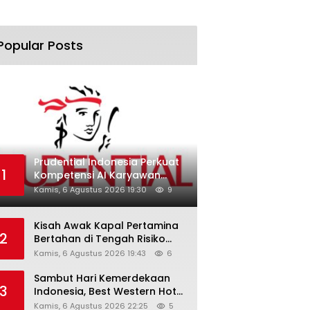
Popular Posts
Prudential Indonesia Perkuat
1
Kompetensi AI Karyawan
Lewat AI Week
Kamis, 6 Agustus 2026 19:30
9
Kisah Awak Kapal Pertamina
2
Bertahan di Tengah Risiko
Pelayaran Selat Hormuz
Kamis, 6 Agustus 2026 19:43
6
Sambut Hari Kemerdekaan
3
Indonesia, Best Western Hotel
Hadirkan The Freedom Stay
Kamis, 6 Agustus 2026 22:25
5