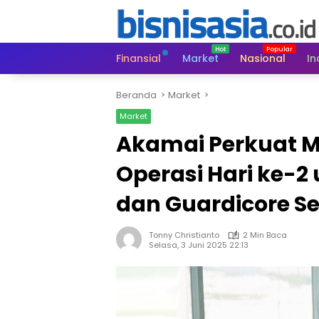
Langsung
ke
konten
Finansial
Market
Nasional
In
Beranda
Market
Market
Akamai Perkuat M
Operasi Hari ke-
dan Guardicore S
Tonny Christianto
2 Min Baca
Selasa, 3 Juni 2025 22:13