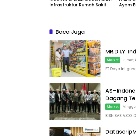
Infrastruktur Rumah Sakit
Ayam B
Baca Juga
MR.D.I.Y. 
Market
Jumat, 
PT Daya Intiguna
AS–Indones
Dagang Te
Market
Minggu,
BISNISASIA.CO.ID
DatascripM