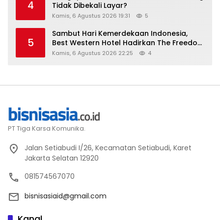
4
Tidak Dibekali Layar?
Kamis, 6 Agustus 2026 19:31
5
Sambut Hari Kemerdekaan Indonesia,
5
Best Western Hotel Hadirkan The Freedom
Stay Diskon Hingga 45%
Kamis, 6 Agustus 2026 22:25
4
PT Tiga Karsa Komunika.
Jalan Setiabudi I/26, Kecamatan Setiabudi, Karet
Jakarta Selatan 12920
081574567070
bisnisasiaid@gmail.com
Kanal