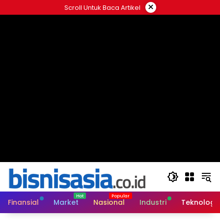
Langsung
×
Scroll Untuk Baca Artikel
ke
konten
Finansial
Market
Nasional
Industri
Teknologi