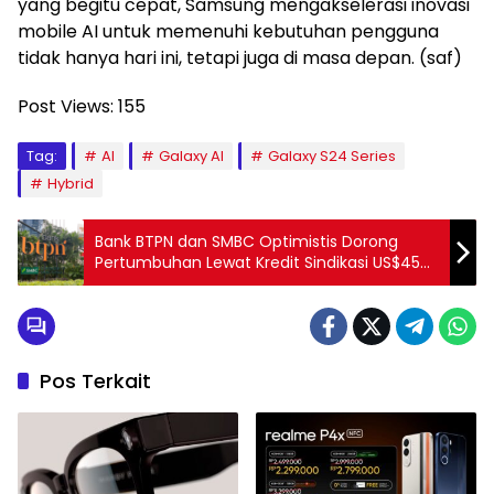
yang begitu cepat, Samsung mengakselerasi inovasi
mobile AI untuk memenuhi kebutuhan pengguna
tidak hanya hari ini, tetapi juga di masa depan. (saf)
Post Views:
155
Tag:
AI
Galaxy AI
Galaxy S24 Series
Hybrid
Bank BTPN dan SMBC Optimistis Dorong
Pertumbuhan Lewat Kredit Sindikasi US$450
Juta ke IMGSL
Pos Terkait