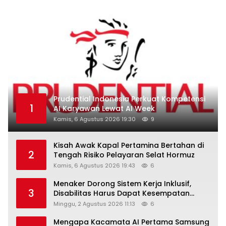
Prudential Indonesia Perkuat Kompetensi
1
AI Karyawan Lewat AI Week
Kamis, 6 Agustus 2026 19:30
9
Kisah Awak Kapal Pertamina Bertahan di
2
Tengah Risiko Pelayaran Selat Hormuz
Kamis, 6 Agustus 2026 19:43
6
Menaker Dorong Sistem Kerja Inklusif,
3
Disabilitas Harus Dapat Kesempatan
Setara
Minggu, 2 Agustus 2026 11:13
6
Mengapa Kacamata AI Pertama Samsung