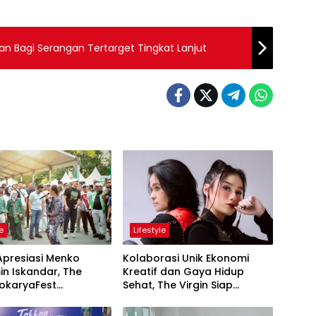
an Bagi Serangan Tertarget Tingkat Lanjut
le
Lifestyle
Apresiasi Menko
Kolaborasi Unik Ekonomi
n Iskandar, The
Kreatif dan Gaya Hidup
Sehat, The Virgin Siap
ng Keren Sukses
Meriahkan Panggung
ukan Kolaborasi Apik
LokaryaFest 2026