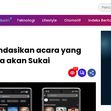
dustri
Teknologi
Lifestyle
Otomotif
Indeks Berit
endasikan acara yang
a akan Sukai
123