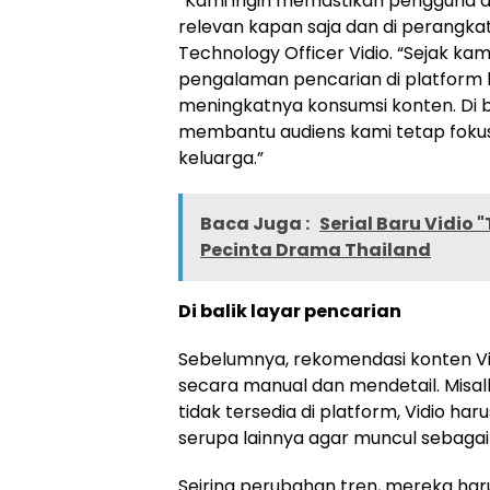
“Kami ingin memastikan pengguna
relevan kapan saja dan di perangka
Technology Officer Vidio. “Sejak k
pengalaman pencarian di platform k
meningkatnya konsumsi konten. Di bu
membantu audiens kami tetap fok
keluarga.”
Baca Juga :
Serial Baru Vidio 
Pecinta Drama Thailand
Di balik layar pencarian
Sebelumnya, rekomendasi konten V
secara manual dan mendetail. Misalk
tidak tersedia di platform, Vidio h
serupa lainnya agar muncul sebagai 
Seiring perubahan tren, mereka ha