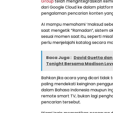
Group
telah mengintegrasikan k
dari Google Cloud ke dalam platfor
pengalaman pencarian konten yang i
AI mampu memahami ‘maksud sebenar
saat mengetik ”Ramadan”, sistem 
sesuai momen saat itu, seperti misa
perlu menjelajahi katalog secara ma
Baca Juga :
David Guetta dan 
Tonight Bersama Madison Lov
Bahkan jika acara yang dicari tidak
paling mendekati keinginan penggun
dalam Bahasa Indonesia maupun Ing
remote smart TV, bukan lagi peng
pencarian tersebut.