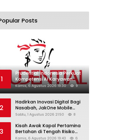
Popular Posts
Prudential Indonesia Perkuat
1
Kompetensi AI Karyawan
Lewat AI Week
Kamis, 6 Agustus 2026 19:30
9
Hadirkan Inovasi Digital Bagi
2
Nasabah, JakOne Mobile
Antar Bank Jakarta Sukses
Sabtu, 1 Agustus 2026 21:50
8
Raih Digital Excellence
Awards 2026
Kisah Awak Kapal Pertamina
3
Bertahan di Tengah Risiko
Pelayaran Selat Hormuz
Kamis, 6 Agustus 2026 19:43
6