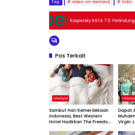
Tag:
video-on-demand
Vidio
Kaspersky KATA 7.0: Perlindung
Pos Terkait
Lifestyle
Lifesty
Sambut Hari Kemerdekaan
Dapat 
Indonesia, Best Western
Muhaimi
Hotel Hadirkan The Freedom
Virgin: LokaryaFest
Stay Diskon Hingga 45%
Panggu
Pertem