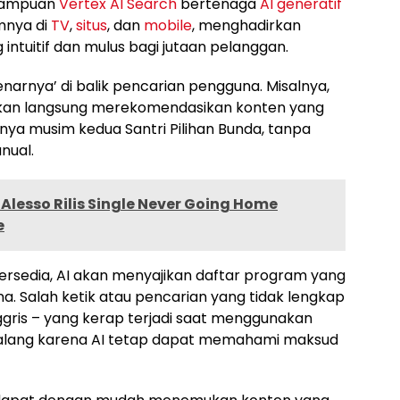
emampuan
Vertex AI Search
bertenaga
AI generatif
mnya di
TV
,
situs
, dan
mobile
, menghadirkan
ntuitif dan mulus bagi jutaan pelanggan.
nya’ di balik pencarian pengguna. Misalnya,
akan langsung merekomendasikan konten yang
lnya musim kedua Santri Pilihan Bunda, tanpa
nual.
Alesso Rilis Single Never Going Home
e
 tersedia, AI akan menyajikan daftar program yang
a. Salah ketik atau pencarian yang tidak lengkap
gris – yang kerap terjadi saat menggunakan
halang karena AI tetap dapat memahami maksud