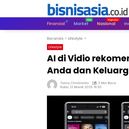
Langsung
ke
konten
Finansial
Market
Nasional
In
Beranda
Lifestyle
Lifestyle
AI di Vidio rekom
Anda dan Keluarg
Tonny Christianto
3 Min Baca
Rabu, 12 Maret 2025 18:30