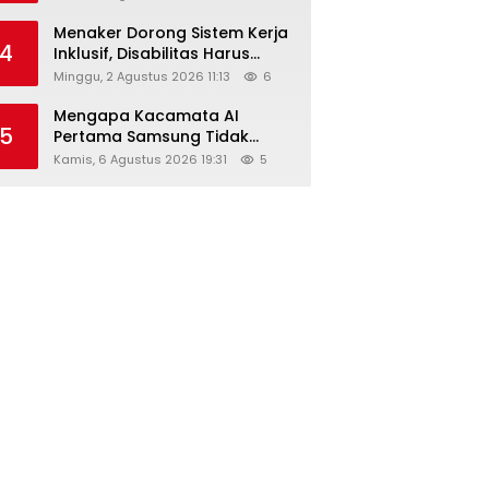
Menaker Dorong Sistem Kerja
4
Inklusif, Disabilitas Harus
Dapat Kesempatan Setara
Minggu, 2 Agustus 2026 11:13
6
Mengapa Kacamata AI
5
Pertama Samsung Tidak
Dibekali Layar?
Kamis, 6 Agustus 2026 19:31
5