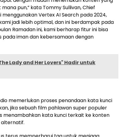
 dapat dengan mudah menemukan konten yang
t mana pun,” kata Tommy Sullivan, Chief
ami menggunakan Vertex AI Search pada 2024,
ami jadi lebih optimal, dan ini berdampak pada
lan Ramadan ini, kami berharap fitur ini bisa
us pada iman dan kebersamaan dengan
"The Lady and Her Lovers" Hadir untuk
idio memerlukan proses penandaan kata kunci
an, jika sebuah film pahlawan super populer
arus menambahkan kata kunci terkait ke konten
alternatif.
rus terus memperbarui tag untuk menjaga