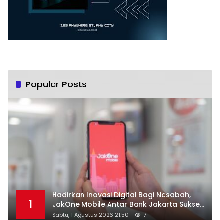
Popular Posts
Hadirkan Inovasi Digital Bagi Nasabah,
1
JakOne Mobile Antar Bank Jakarta Sukses
Raih Digital Excellence Awards 2026
Sabtu, 1 Agustus 2026 21:50
7