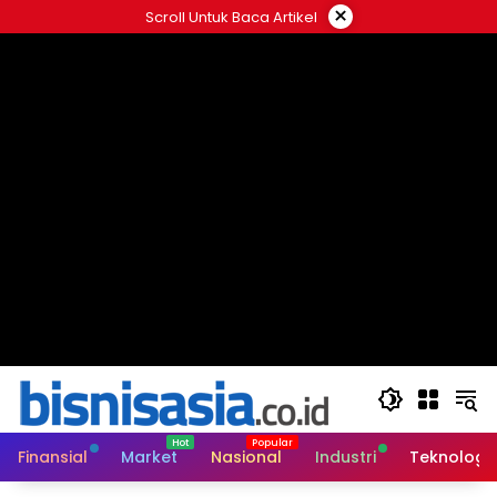
Langsung
×
Scroll Untuk Baca Artikel
ke
konten
Finansial
Market
Nasional
Industri
Teknologi