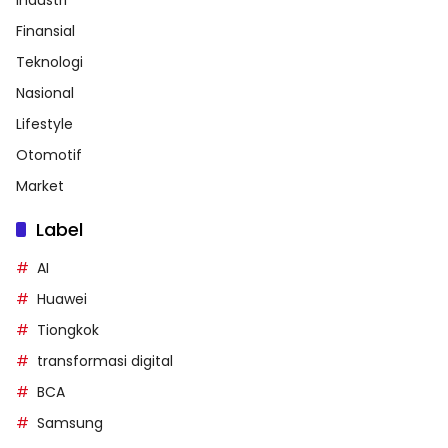
Finansial
Teknologi
Nasional
Lifestyle
Otomotif
Market
Label
AI
Huawei
Tiongkok
transformasi digital
BCA
Samsung