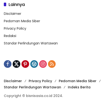
Lainnya
Disclaimer
Pedoman Media Siber
Privacy Policy
Redaksi
Standar Perlindungan Wartawan
Disclaimer
Privacy Policy
Pedoman Media Siber
Standar Perlindungan Wartawan
Indeks Berita
Copyright © bisnisasia.co.id 2024.