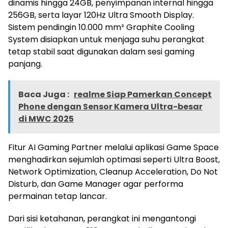
dinamis hingga 24GB, penyimpanan internal hingga
256GB, serta layar 120Hz Ultra Smooth Display.
Sistem pendingin 10.000 mm² Graphite Cooling
System disiapkan untuk menjaga suhu perangkat
tetap stabil saat digunakan dalam sesi gaming
panjang.
Baca Juga :
realme Siap Pamerkan Concept
Phone dengan Sensor Kamera Ultra-besar
di MWC 2025
Fitur AI Gaming Partner melalui aplikasi Game Space
menghadirkan sejumlah optimasi seperti Ultra Boost,
Network Optimization, Cleanup Acceleration, Do Not
Disturb, dan Game Manager agar performa
permainan tetap lancar.
Dari sisi ketahanan, perangkat ini mengantongi