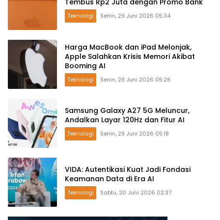
Tembus Rp2 Juta dengan Promo Bank
Teknologi
Senin, 29 Juni 2026 05:34
Harga MacBook dan iPad Melonjak,
Apple Salahkan Krisis Memori Akibat
Booming AI
Teknologi
Senin, 29 Juni 2026 05:28
Samsung Galaxy A27 5G Meluncur,
Andalkan Layar 120Hz dan Fitur AI
Teknologi
Senin, 29 Juni 2026 05:18
VIDA: Autentikasi Kuat Jadi Fondasi
Keamanan Data di Era AI
Teknologi
Sabtu, 20 Juni 2026 02:37