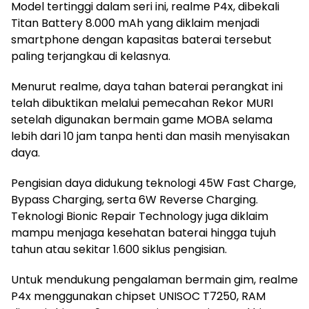
Model tertinggi dalam seri ini, realme P4x, dibekali
Titan Battery 8.000 mAh yang diklaim menjadi
smartphone dengan kapasitas baterai tersebut
paling terjangkau di kelasnya.
Menurut realme, daya tahan baterai perangkat ini
telah dibuktikan melalui pemecahan Rekor MURI
setelah digunakan bermain game MOBA selama
lebih dari 10 jam tanpa henti dan masih menyisakan
daya.
Pengisian daya didukung teknologi 45W Fast Charge,
Bypass Charging, serta 6W Reverse Charging.
Teknologi Bionic Repair Technology juga diklaim
mampu menjaga kesehatan baterai hingga tujuh
tahun atau sekitar 1.600 siklus pengisian.
Untuk mendukung pengalaman bermain gim, realme
P4x menggunakan chipset UNISOC T7250, RAM