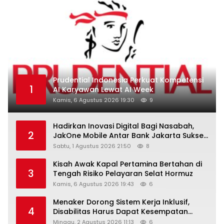
Prudential Indonesia Perkuat Kompetensi
1
AI Karyawan Lewat AI Week
Kamis, 6 Agustus 2026 19:30
9
Hadirkan Inovasi Digital Bagi Nasabah,
2
JakOne Mobile Antar Bank Jakarta Sukses
Raih Digital Excellence Awards 2026
Sabtu, 1 Agustus 2026 21:50
8
Kisah Awak Kapal Pertamina Bertahan di
3
Tengah Risiko Pelayaran Selat Hormuz
Kamis, 6 Agustus 2026 19:43
6
Menaker Dorong Sistem Kerja Inklusif,
4
Disabilitas Harus Dapat Kesempatan
Setara
Minggu, 2 Agustus 2026 11:13
6