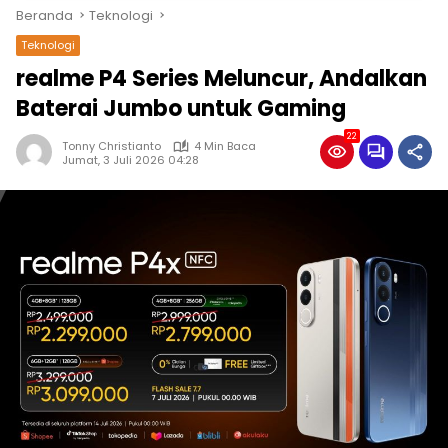
Beranda
Teknologi
Teknologi
realme P4 Series Meluncur, Andalkan
Baterai Jumbo untuk Gaming
22
Tonny Christianto
4 Min Baca
Jumat, 3 Juli 2026 04:28