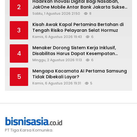
Hadirkan Inovasi Digital Bagi Nasabah,
2
JakOne Mobile Antar Bank Jakarta Sukses
Raih Digital Excellence Awards 2026
Sabtu, 1 Agustus 2026 21:50
8
Kisah Awak Kapal Pertamina Bertahan di
3
Tengah Risiko Pelayaran Selat Hormuz
Kamis, 6 Agustus 2026 19:43
6
Menaker Dorong Sistem Kerja Inklusif,
4
Disabilitas Harus Dapat Kesempatan
Setara
Minggu, 2 Agustus 2026 11:13
6
Mengapa Kacamata AI Pertama Samsung
5
Tidak Dibekali Layar?
Kamis, 6 Agustus 2026 19:31
5
PT Tiga Karsa Komunika.