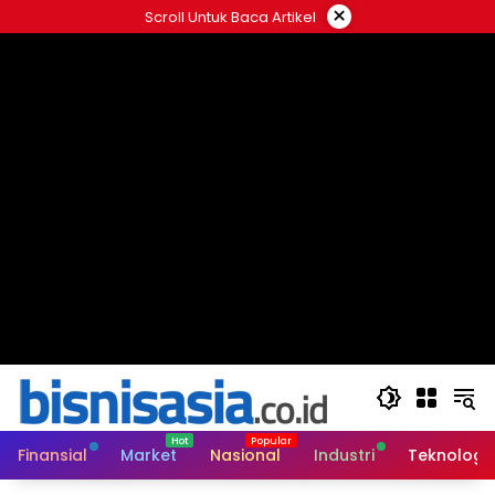
Langsung
×
Scroll Untuk Baca Artikel
ke
konten
Finansial
Market
Nasional
Industri
Teknologi