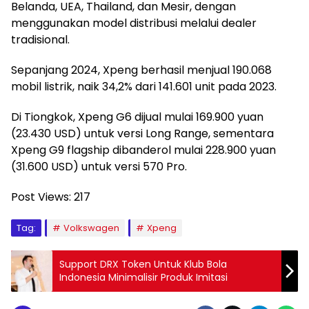
Belanda, UEA, Thailand, dan Mesir, dengan
menggunakan model distribusi melalui dealer
tradisional.
Sepanjang 2024, Xpeng berhasil menjual 190.068
mobil listrik, naik 34,2% dari 141.601 unit pada 2023.
Di Tiongkok, Xpeng G6 dijual mulai 169.900 yuan
(23.430 USD) untuk versi Long Range, sementara
Xpeng G9 flagship dibanderol mulai 228.900 yuan
(31.600 USD) untuk versi 570 Pro.
Post Views:
217
Tag:
Volkswagen
Xpeng
Support DRX Token Untuk Klub Bola
Indonesia Minimalisir Produk Imitasi