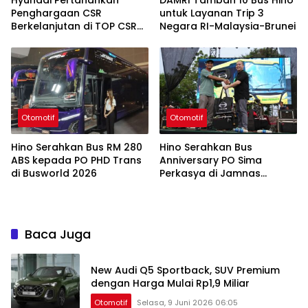
Hyundai Pertahankan
DAMRI Tambah 10 Bus Hino
Penghargaan CSR
untuk Layanan Trip 3
Berkelanjutan di TOP CSR
Negara RI-Malaysia-Brunei
2026
Otomotif
Otomotif
Hino Serahkan Bus RM 280
Hino Serahkan Bus
ABS kepada PO PHD Trans
Anniversary PO Sima
di Busworld 2026
Perkasya di Jamnas
Bismania 2026
Baca Juga
New Audi Q5 Sportback, SUV Premium
dengan Harga Mulai Rp1,9 Miliar
Otomotif
Selasa, 9 Juni 2026 06:05