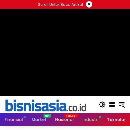
Langsung
×
Scroll Untuk Baca Artikel
ke
konten
Finansial
Market
Nasional
Industri
Teknologi