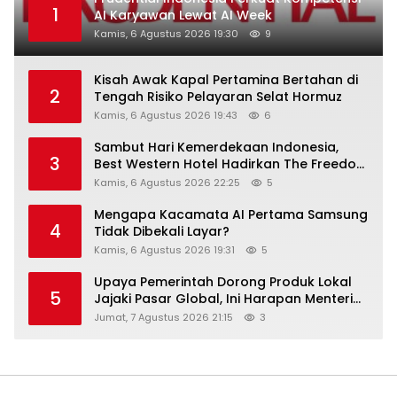
1
AI Karyawan Lewat AI Week
Kamis, 6 Agustus 2026 19:30
9
Kisah Awak Kapal Pertamina Bertahan di
2
Tengah Risiko Pelayaran Selat Hormuz
Kamis, 6 Agustus 2026 19:43
6
Sambut Hari Kemerdekaan Indonesia,
3
Best Western Hotel Hadirkan The Freedom
Stay Diskon Hingga 45%
Kamis, 6 Agustus 2026 22:25
5
Mengapa Kacamata AI Pertama Samsung
4
Tidak Dibekali Layar?
Kamis, 6 Agustus 2026 19:31
5
Upaya Pemerintah Dorong Produk Lokal
5
Jajaki Pasar Global, Ini Harapan Menteri
Perindustrian RI Lewat ILT dan IGT Expo
Jumat, 7 Agustus 2026 21:15
3
2026