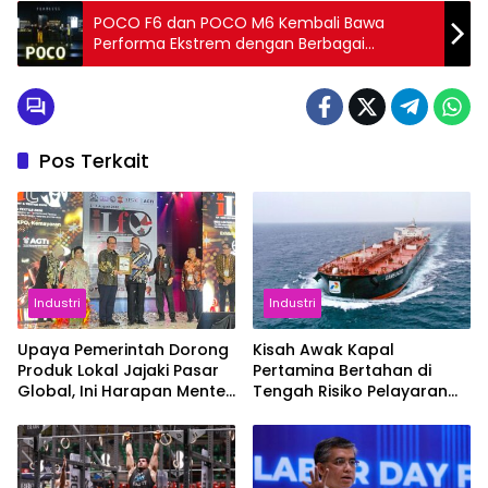
POCO F6 dan POCO M6 Kembali Bawa
Performa Ekstrem dengan Berbagai
Pengalaman Flagship
Pos Terkait
Industri
Industri
Upaya Pemerintah Dorong
Kisah Awak Kapal
Produk Lokal Jajaki Pasar
Pertamina Bertahan di
Global, Ini Harapan Menteri
Tengah Risiko Pelayaran
Perindustrian RI Lewat ILT
Selat Hormuz
dan IGT Expo 2026