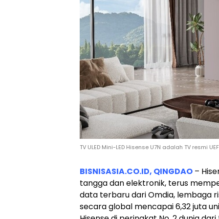
TV ULED Mini-LED Hisense U7N adalah TV resmi UE
BISNISASIA.CO.ID, QINGDAO
– Hise
tangga dan elektronik, terus memper
data terbaru dari Omdia, lembaga r
secara global mencapai 6,32 juta un
Hisense di peringkat No. 2 dunia dar