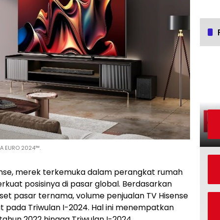
FA EURO 2024™.
nse, merek terkemuka dalam perangkat rumah
kuat posisinya di pasar global. Berdasarkan
iset pasar ternama, volume penjualan TV Hisense
it pada Triwulan I-2024. Hal ini menempatkan
i tahun 2022 hingga Triwulan I-2024.