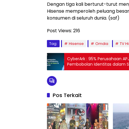
Dengan tiga kali berturut-turut me
Hisense memperoleh peluang besa
konsumen di seluruh dunia. (saf)
Post Views:
216
Tag:
Hisense
Omdia
TV H
CyberArk : 95% Perusahaan APJ
Pembobolan Identitas dalam S
Pos Terkait