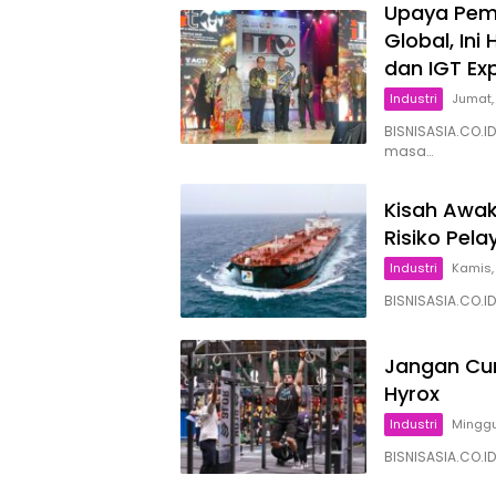
Upaya Peme
Global, Ini
dan IGT Ex
Industri
Jumat,
BISNISASIA.CO.ID
masa…
Kisah Awak
Risiko Pel
Industri
Kamis,
BISNISASIA.CO.ID
Jangan Cum
Hyrox
Industri
Minggu
BISNISASIA.CO.I