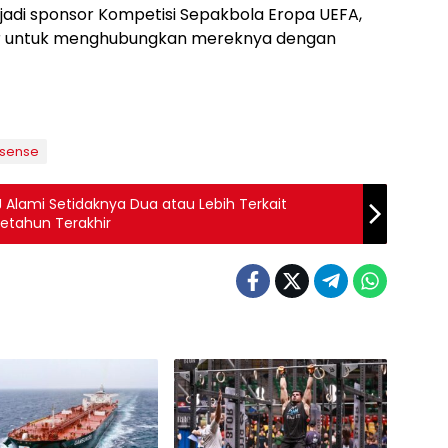
njadi sponsor Kompetisi Sepakbola Eropa UEFA,
r untuk menghubungkan mereknya dengan
isense
 Alami Setidaknya Dua atau Lebih Terkait
etahun Terakhir