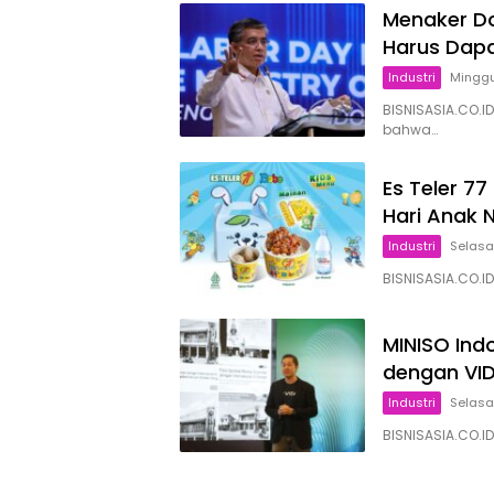
Menaker Dor
Harus Dap
Industri
Minggu
BISNISASIA.CO.I
bahwa…
Es Teler 7
Hari Anak 
Industri
Selasa,
BISNISASIA.CO.I
MINISO Ind
dengan VID
Industri
Selasa,
BISNISASIA.CO.I