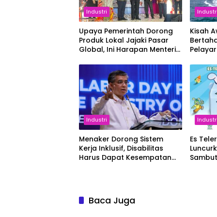
Industri
Industr
Upaya Pemerintah Dorong
Kisah 
Produk Lokal Jajaki Pasar
Bertaha
Global, Ini Harapan Menteri
Pelaya
Perindustrian RI Lewat ILT
dan IGT Expo 2026
Industri
Industr
Menaker Dorong Sistem
Es Tele
Kerja Inklusif, Disabilitas
Luncur
Harus Dapat Kesempatan
Sambut
Setara
Baca Juga