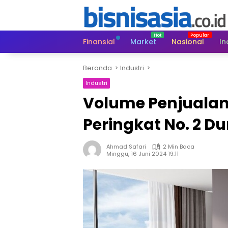
Langsung
ke
konten
Finansial
Market
Nasional
In
Beranda
Industri
Industri
Volume Penjualan
Peringkat No. 2 D
Ahmad Safari
2 Min Baca
Minggu, 16 Juni 2024 19:11