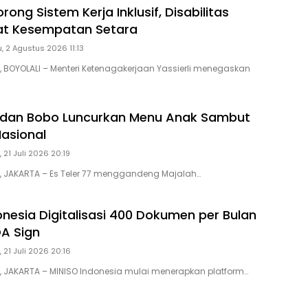
ong Sistem Kerja Inklusif, Disabilitas
at Kesempatan Setara
, 2 Agustus 2026 11:13
D, BOYOLALI – Menteri Ketenagakerjaan Yassierli menegaskan
7 dan Bobo Luncurkan Menu Anak Sambut
Nasional
 21 Juli 2026 20:19
D, JAKARTA – Es Teler 77 menggandeng Majalah…
onesia Digitalisasi 400 Dokumen per Bulan
A Sign
 21 Juli 2026 20:16
D, JAKARTA – MINISO Indonesia mulai menerapkan platform…