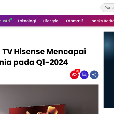
dustri
Teknologi
Lifestyle
Otomotif
Indeks Berit
 TV Hisense Mencapai
unia pada Q1-2024
216