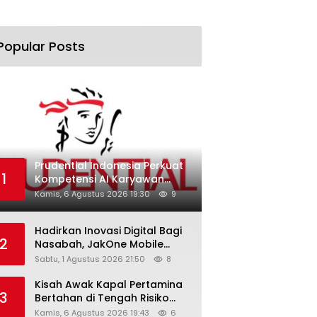
Popular Posts
Prudential Indonesia Perkuat
1
Kompetensi AI Karyawan
Lewat AI Week
Kamis, 6 Agustus 2026 19:30
9
Hadirkan Inovasi Digital Bagi
2
Nasabah, JakOne Mobile
Antar Bank Jakarta Sukses
Sabtu, 1 Agustus 2026 21:50
8
Raih Digital Excellence
Awards 2026
Kisah Awak Kapal Pertamina
3
Bertahan di Tengah Risiko
Pelayaran Selat Hormuz
Kamis, 6 Agustus 2026 19:43
6