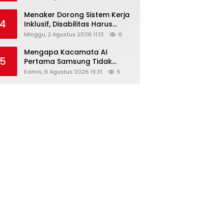
Menaker Dorong Sistem Kerja
4
Inklusif, Disabilitas Harus
Dapat Kesempatan Setara
Minggu, 2 Agustus 2026 11:13
6
Mengapa Kacamata AI
5
Pertama Samsung Tidak
Dibekali Layar?
Kamis, 6 Agustus 2026 19:31
5