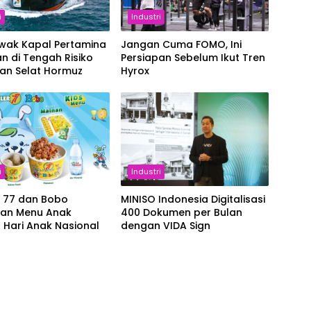
i
Industri
Awak Kapal Pertamina
Jangan Cuma FOMO, Ini
n di Tengah Risiko
Persiapan Sebelum Ikut Tren
ran Selat Hormuz
Hyrox
i
Industri
r 77 dan Bobo
MINISO Indonesia Digitalisasi
kan Menu Anak
400 Dokumen per Bulan
 Hari Anak Nasional
dengan VIDA Sign