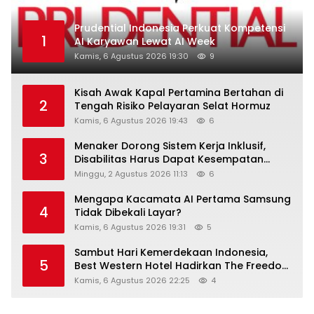
Prudential Indonesia Perkuat Kompetensi
1
AI Karyawan Lewat AI Week
Kamis, 6 Agustus 2026 19:30
9
Kisah Awak Kapal Pertamina Bertahan di
2
Tengah Risiko Pelayaran Selat Hormuz
Kamis, 6 Agustus 2026 19:43
6
Menaker Dorong Sistem Kerja Inklusif,
3
Disabilitas Harus Dapat Kesempatan
Setara
Minggu, 2 Agustus 2026 11:13
6
Mengapa Kacamata AI Pertama Samsung
4
Tidak Dibekali Layar?
Kamis, 6 Agustus 2026 19:31
5
Sambut Hari Kemerdekaan Indonesia,
5
Best Western Hotel Hadirkan The Freedom
Stay Diskon Hingga 45%
Kamis, 6 Agustus 2026 22:25
4