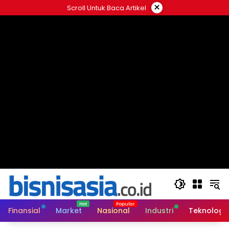
Langsung
×
Scroll Untuk Baca Artikel
ke
konten
Finansial
Market
Nasional
Industri
Teknologi