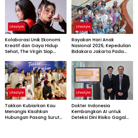
Apik
Lifestyle
Lifestyle
Kolaborasi Unik Ekonomi
Rayakan Hari Anak
Kreatif dan Gaya Hidup
Nasional 2026, Kepedulian
Sehat, The Virgin Siap
Bidakara Jakarta Pada
Meriahkan Panggung
Tumbuh Kembang Anak
LokaryaFest 2026
Lewat Acara Where Hope
Begins
Lifestyle
Lifestyle
Takkan Kubiarkan Kau
Dokter Indonesia
Menangis Kisahkan
Kembangkan AI untuk
Hubungan Pasang Surut
Deteksi Dini Risiko Gagal
Orangtua dan Anak
Jantung