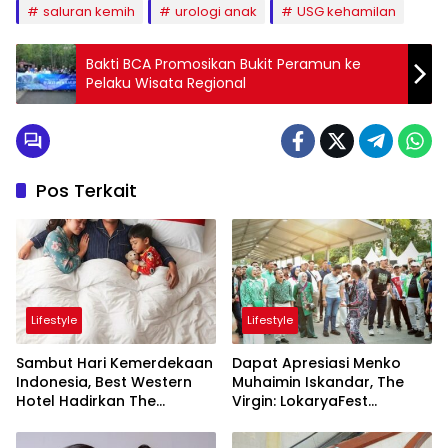
saluran kemih
urologi anak
USG kehamilan
Bakti BCA Promosikan Bukit Peramun ke
Pelaku Wisata Regional
Pos Terkait
Lifestyle
Lifestyle
Sambut Hari Kemerdekaan
Dapat Apresiasi Menko
Indonesia, Best Western
Muhaimin Iskandar, The
Hotel Hadirkan The
Virgin: LokaryaFest
Freedom Stay Diskon
Panggung Keren Sukses
Hingga 45%
Pertemukan Kolaborasi