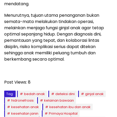
mendatang.
Menurutnya, tujuan utama penanganan bukan
semata-mata melakukan tindakan operasi,
melainkan menjaga fungsi ginjal anak agar tetap
optimal sepanjang hidup. Dengan diagnosis dini,
pemantauan yang tepat, dan kolaborasi lintas
disiplin, risiko komplikasi serius dapat ditekan
sehingga anak memiliki peluang tumbuh dan
berkembang secara optimal.
Post Views:
8
Tag:
bedah anak
deteksi dini
ginjal anak
hidronefrosis
kelainan bawaan
kesehatan anak
kesehatan ibu dan anak
kesehatan janin
Primaya Hospital