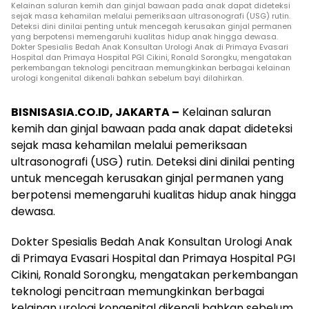
Kelainan saluran kemih dan ginjal bawaan pada anak dapat dideteksi
sejak masa kehamilan melalui pemeriksaan ultrasonografi (USG) rutin.
Deteksi dini dinilai penting untuk mencegah kerusakan ginjal permanen
yang berpotensi memengaruhi kualitas hidup anak hingga dewasa.
Dokter Spesialis Bedah Anak Konsultan Urologi Anak di Primaya Evasari
Hospital dan Primaya Hospital PGI Cikini, Ronald Sorongku, mengatakan
perkembangan teknologi pencitraan memungkinkan berbagai kelainan
urologi kongenital dikenali bahkan sebelum bayi dilahirkan.
BISNISASIA.CO.ID, JAKARTA –
Kelainan saluran
kemih dan ginjal bawaan pada anak dapat dideteksi
sejak masa kehamilan melalui pemeriksaan
ultrasonografi (USG) rutin. Deteksi dini dinilai penting
untuk mencegah kerusakan ginjal permanen yang
berpotensi memengaruhi kualitas hidup anak hingga
dewasa.
Dokter Spesialis Bedah Anak Konsultan Urologi Anak
di Primaya Evasari Hospital dan Primaya Hospital PGI
Cikini, Ronald Sorongku, mengatakan perkembangan
teknologi pencitraan memungkinkan berbagai
kelainan urologi kongenital dikenali bahkan sebelum