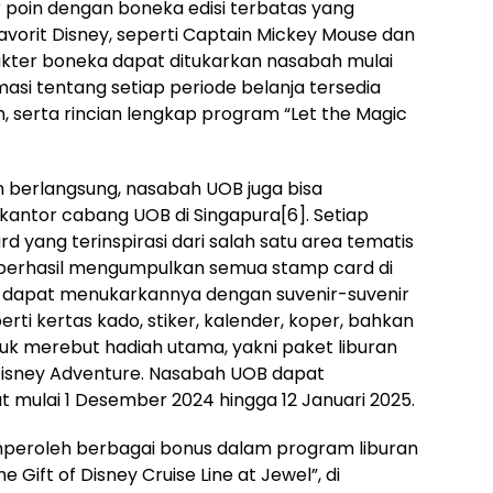
 poin dengan boneka edisi terbatas yang
favorit Disney, seperti Captain Mickey Mouse dan
akter boneka dapat ditukarkan nasabah mulai
rmasi tentang setiap periode belanja tersedia
 serta rincian lengkap program “Let the Magic
 berlangsung, nasabah UOB juga bisa
antor cabang UOB di Singapura[6]. Setiap
d yang terinspirasi dari salah satu area tematis
 berhasil mengumpulkan semua stamp card di
dapat menukarkannya dengan suvenir-suvenir
perti kertas kado, stiker, kalender, koper, bahkan
tuk merebut hadiah utama, yakni paket liburan
 Disney Adventure. Nasabah UOB dapat
mulai 1 Desember 2024 hingga 12 Januari 2025.
peroleh berbagai bonus dalam program liburan
e Gift of Disney Cruise Line at Jewel”, di