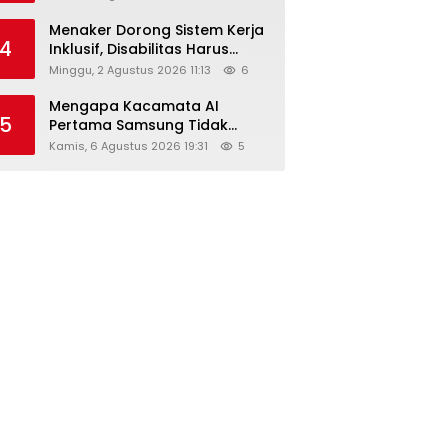
Menaker Dorong Sistem Kerja
4
Inklusif, Disabilitas Harus
Dapat Kesempatan Setara
Minggu, 2 Agustus 2026 11:13
6
Mengapa Kacamata AI
5
Pertama Samsung Tidak
Dibekali Layar?
Kamis, 6 Agustus 2026 19:31
5