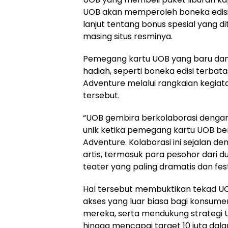
UOB akan memperoleh boneka edisi te
lanjut tentang bonus spesial yang d
masing situs resminya.
Pemegang kartu UOB yang baru dan
hadiah, seperti boneka edisi terbata
Adventure melalui rangkaian kegiat
tersebut.
“UOB gembira berkolaborasi dengan 
unik ketika pemegang kartu UOB ber
Adventure. Kolaborasi ini sejalan d
artis, termasuk para pesohor dari d
teater yang paling dramatis dan fest
Hal tersebut membuktikan tekad UO
akses yang luar biasa bagi konsum
mereka, serta mendukung strategi
hingga mencapai target 10 juta dala