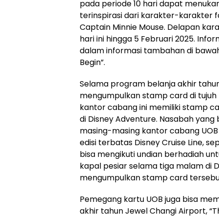
pada periode 10 hari dapat menukar
terinspirasi dari karakter-karakter 
Captain Minnie Mouse. Delapan kar
hari ini hingga 5 Februari 2025. Info
dalam informasi tambahan di bawah,
Begin”.
Selama program belanja akhir tahun
mengumpulkan stamp card di tujuh k
kantor cabang ini memiliki stamp car
di Disney Adventure. Nasabah yang
masing-masing kantor cabang UOB 
edisi terbatas Disney Cruise Line, se
bisa mengikuti undian berhadiah un
kapal pesiar selama tiga malam di
mengumpulkan stamp card tersebut 
Pemegang kartu UOB juga bisa mem
akhir tahun Jewel Changi Airport, “Th