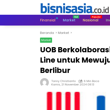
Langsung
ke
konten
Finansial
Market
Nasional
In
Beranda
Market
Market
UOB Berkolaborasi
Line untuk Mewu
Berlibur
Tonny Christianto
6 Min Baca
Kamis, 21 November 2024 08:13