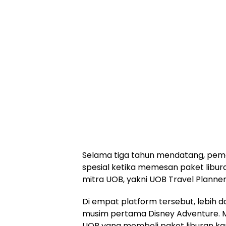
Selama tiga tahun mendatang, pem
spesial ketika memesan paket libur
mitra UOB, yakni UOB Travel Planners
Di empat platform tersebut, lebih d
musim pertama Disney Adventure. Me
UOB yang membeli paket liburan kap