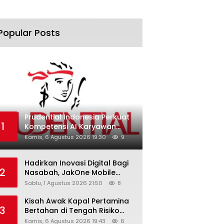
Popular Posts
Prudential Indonesia Perkuat
1
Kompetensi AI Karyawan
Lewat AI Week
Kamis, 6 Agustus 2026 19:30
9
Hadirkan Inovasi Digital Bagi
2
Nasabah, JakOne Mobile
Antar Bank Jakarta Sukses
Sabtu, 1 Agustus 2026 21:50
8
Raih Digital Excellence
Awards 2026
Kisah Awak Kapal Pertamina
3
Bertahan di Tengah Risiko
Pelayaran Selat Hormuz
Kamis, 6 Agustus 2026 19:43
6