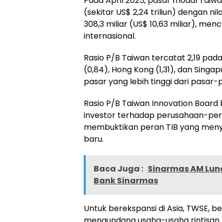
Pada
April 2025
, pasar modal
Taiw
(sekitar
US$ 2,24
triliun) dengan ni
308,3
miliar (
US$ 10,63
miliar), menc
internasional.
Rasio P/B Taiwan tercatat 2,19 pad
(0,84),
Hong Kong
(1,31), dan Singa
pasar yang lebih tinggi dari pasar-
Rasio P/B Taiwan Innovation Board
investor terhadap perusahaan-pe
membuktikan peran TIB yang menyor
baru.
Baca Juga :
Sinarmas AM Lun
Bank Sinarmas
Untuk berekspansi di Asia, TWSE, 
mengundang usaha-usaha rintisan 