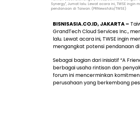
Synergy", Jumat lalu. Lewat acara ini, TWSE ingin
pendanaan di Taiwan. (PRNewsfoto/TWSE)
BISNISASIA.CO.ID, JAKARTA –
Tai
GrandTech Cloud Services Inc., me
lalu. Lewat acara ini, TWSE ingin me
mengangkat potensi pendanaan d
Sebagai bagian dari inisiatif “A Fri
berbagai usaha rintisan dan penyal
forum ini mencerminkan komitme
perusahaan yang berkembang pes