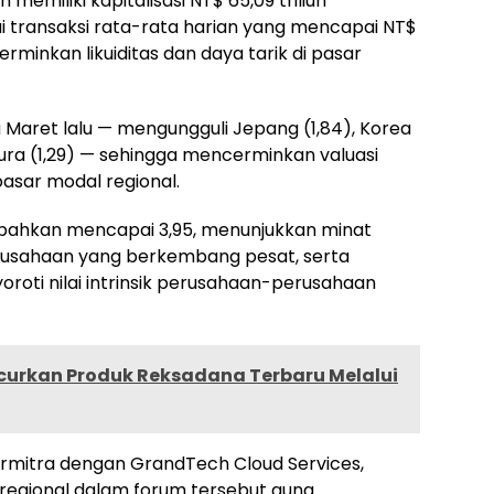
an
memiliki kapitalisasi
NT$ 65,09
triliun
lai transaksi rata-rata harian yang mencapai
NT$
erminkan likuiditas dan daya tarik di pasar
a Maret lalu — mengungguli Jepang (1,84), Korea
pura (1,29) — sehingga mencerminkan valuasi
pasar modal regional.
 bahkan mencapai 3,95, menunjukkan minat
rusahaan yang berkembang pesat, serta
oti nilai intrinsik perusahaan-perusahaan
curkan Produk Reksadana Terbaru Melalui
bermitra dengan GrandTech Cloud Services,
regional dalam forum tersebut guna