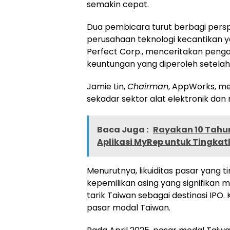
semakin cepat.
Dua pembicara turut berbagi perspek
perusahaan teknologi kecantikan ya
Perfect Corp., menceritakan pen
keuntungan yang diperoleh setelah
Jamie Lin
,
Chairman
, AppWorks, m
sekadar sektor alat elektronik dan 
Baca Juga :
Rayakan 10 Tahun
Aplikasi MyRep untuk Tingk
Menurutnya, likuiditas pasar yang ti
kepemilikan asing yang signifikan
tarik
Taiwan
sebagai destinasi IPO
pasar modal
Taiwan
.