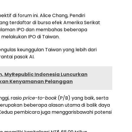
tif di forum ini.
Alice Chang
, Pendiri
ng terdaftar di bursa efek Amerika Serikat
galaman IPO dan membahas beberapa
 melakukan IPO di
Taiwan
.
engulas keunggulan
Taiwan
yang lebih dari
rantai pasok AI.
, MyRepublic Indonesia Luncurkan
atkan Kenyamanan Pelanggan
nggi, rasio
price-to-book
(P/B) yang baik, serta
 merupakan beberapa alasan utama di balik daya
. Kedua pembicara juga menggarisbawahi potensi