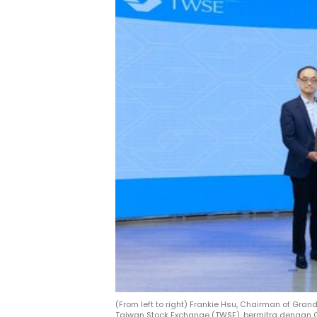
(From left to right) Frankie Hsu, Chairman of Gra
Taiwan Stock Exchange (TWSE), bermitra dengan G