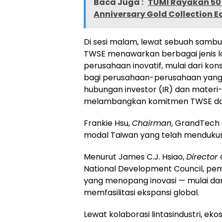
Baca Juga :
TUMI Rayakan 50
Anniversary Gold Collection E
Di sesi malam, lewat sebuah samb
TWSE menawarkan berbagai jenis l
perusahaan inovatif, mulai dari ko
bagi perusahaan-perusahaan yang 
hubungan investor (IR) dan materi-m
melambangkan komitmen TWSE dal
Frankie Hsu,
Chairman
, GrandTech 
modal
Taiwan
yang telah mendukung
Menurut James C.J. Hsiao,
Director
National Development Council, pe
yang menopang inovasi — mulai dar
memfasilitasi ekspansi global.
Lewat kolaborasi lintasindustri, eko