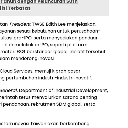
 Tahun dengan Peluncuran 50th
disi Terbatas
utan,
President
TWSE Edith Lee menjelaskan,
ayanan sesuai kebutuhan untuk perusahaan-
nsultasi pra-IPO, serta menyediakan panduan
telah melakukan IPO, seperti platform
ateri ESG berstandar global. Inisiatif tersebut
am mendorong inovasi.
Cloud Services, memuji kiprah pasar
 pertumbuhan industri-industri inovatif.
 General
, Department of Industrial Development,
merintah terus menyalurkan sarana penting
i pendanaan, rekrutmen SDM global, serta
sistem inovasi
Taiwan
akan berkembang