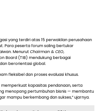
asi yang terdiri atas 15 perwakilan perusahaan
ut. Para peserta forum saling bertukar
aiwan
. Menurut
Chairman & CEO
,
tion Board (TIB) mendukung berbagai
an berorientasi global.
ham fleksibel dan proses evaluasi khusus.
as, memperkuat kapasitas pendanaan, serta
ng menopang pertumbuhan bisnis — membantu
gar mampu berkembang dan sukses,” ujarnya.