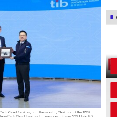
ndTech Cloud Services, and Sherman Lin, Chairman of the TWSE.
randTech Cloud Services Inc., menggelar forum "F2SU Asia IPO