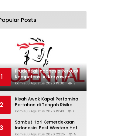
Popular Posts
Prudential Indonesia Perkuat
1
Kompetensi AI Karyawan
Lewat AI Week
Kamis, 6 Agustus 2026 19:30
9
Kisah Awak Kapal Pertamina
2
Bertahan di Tengah Risiko
Pelayaran Selat Hormuz
Kamis, 6 Agustus 2026 19:43
6
Sambut Hari Kemerdekaan
3
Indonesia, Best Western Hotel
Hadirkan The Freedom Stay
Kamis, 6 Agustus 2026 22:25
5