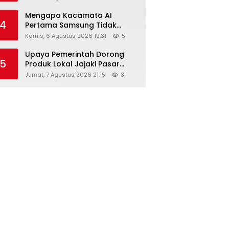
Diskon Hingga 45%
Mengapa Kacamata AI
4
Pertama Samsung Tidak
Dibekali Layar?
Kamis, 6 Agustus 2026 19:31
5
Upaya Pemerintah Dorong
5
Produk Lokal Jajaki Pasar
Global, Ini Harapan Menteri
Jumat, 7 Agustus 2026 21:15
3
Perindustrian RI Lewat ILT dan
IGT Expo 2026