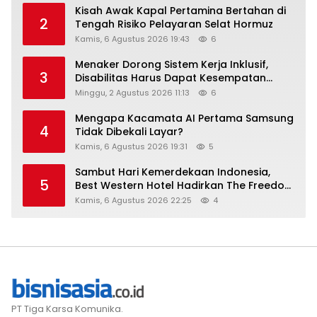
Kisah Awak Kapal Pertamina Bertahan di
2
Tengah Risiko Pelayaran Selat Hormuz
Kamis, 6 Agustus 2026 19:43
6
Menaker Dorong Sistem Kerja Inklusif,
3
Disabilitas Harus Dapat Kesempatan
Setara
Minggu, 2 Agustus 2026 11:13
6
Mengapa Kacamata AI Pertama Samsung
4
Tidak Dibekali Layar?
Kamis, 6 Agustus 2026 19:31
5
Sambut Hari Kemerdekaan Indonesia,
5
Best Western Hotel Hadirkan The Freedom
Stay Diskon Hingga 45%
Kamis, 6 Agustus 2026 22:25
4
PT Tiga Karsa Komunika.