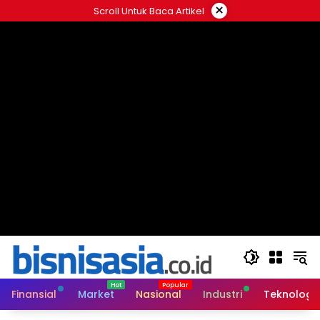
Langsung
×
Scroll Untuk Baca Artikel
ke
konten
Finansial
Market
Nasional
Industri
Teknologi